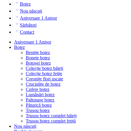
Botez
Nou născuți
Aniversare 1 Anișor
Sărbători
Contact
Aniversare 1 Anișor
Botez
Bentițe botez
Bonete botez
Botoșei botez
Colecție botez băieți
Colecție botez fetițe
Coronițe flori uscate
Cruciulițe de botez
Cufere botez
Lumânări botez
Paltonașe botez
Păturică botez
Trusou botez
Trusou botez complet băieți
Trusou botez complet fetiță
Nou născuți