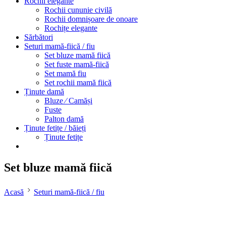
Rochii elegante
Rochii cununie civilă
Rochii domnișoare de onoare
Rochițe elegante
Sărbători
Seturi mamă-fiică / fiu
Set bluze mamă fiică
Set fuste mamă-fiică
Set mamă fiu
Set rochii mamă fiică
Ținute damă
Bluze ⁄ Camăși
Fuste
Palton damă
Ținute fetițe / băieți
Ținute fetițe
Set bluze mamă fiică
Acasă
Seturi mamă-fiică / fiu