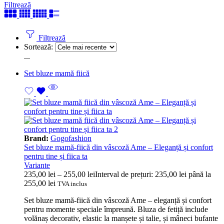
Filtrează
Filtrează
Sortează:
...
Set bluze mamă fiică
Brand:
Gogofashion
Set bluze mamă-fiică din vâscoză Ame – Eleganță și confort
pentru tine și fiica ta
Variante
235,00
lei
–
255,00
lei
Interval de prețuri: 235,00 lei până la
255,00 lei
TVA inclus
Set bluze mamă-fiică din vâscoză Ame – eleganță și confort
pentru momente speciale împreună. Bluza de fetiță include
volănaș decorativ, elastic la manșete și talie, și mâneci bufante