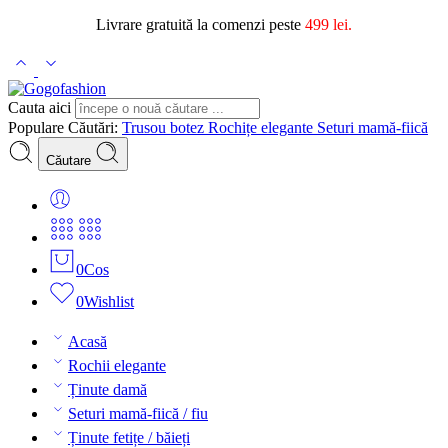
Livrare gratuită la comenzi peste
499 lei.
Cauta aici
Populare Căutări:
Trusou botez
Rochițe elegante
Seturi mamă-fiică
Căutare
0
Cos
0
Wishlist
Acasă
Rochii elegante
Ținute damă
Seturi mamă-fiică / fiu
Ținute fetițe / băieți