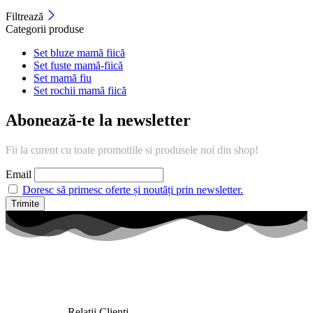
Filtrează
Categorii produse
Set bluze mamă fiică
Set fuste mamă-fiică
Set mamă fiu
Set rochii mamă fiică
Abonează-te la newsletter
Fii la curent cu toate promotiile si produsele noi din shop!
Email
Doresc să primesc oferte și noutăți prin newsletter.
Relații Clienți