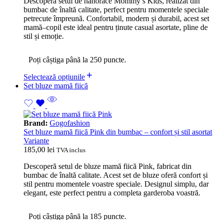
Descoperă setul de hanorace Mommy’s Kids, realizat din
bumbac de înaltă calitate, perfect pentru momentele speciale
petrecute împreună. Confortabil, modern și durabil, acest set
mamă–copil este ideal pentru ținute casual asortate, pline de
stil și emoție.
Poți câștiga până la 250 puncte.
Selectează opțiunile
Set bluze mamă fiică
Brand:
Gogofashion
Set bluze mamă fiică Pink din bumbac – confort și stil asortat
Variante
185,00
lei
TVA inclus
Descoperă setul de bluze mamă fiică Pink, fabricat din
bumbac de înaltă calitate. Acest set de bluze oferă confort și
stil pentru momentele voastre speciale. Designul simplu, dar
elegant, este perfect pentru a completa garderoba voastră.
Poți câștiga până la 185 puncte.