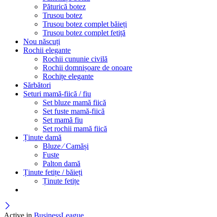
Păturică botez
Trusou botez
Trusou botez complet băieți
Trusou botez complet fetiță
Nou născuți
Rochii elegante
Rochii cununie civilă
Rochii domnișoare de onoare
Rochițe elegante
Sărbători
Seturi mamă-fiică / fiu
Set bluze mamă fiică
Set fuste mamă-fiică
Set mamă fiu
Set rochii mamă fiică
Ținute damă
Bluze ⁄ Camăși
Fuste
Palton damă
Ținute fetițe / băieți
Ținute fetițe
Active in
BusinessLeague