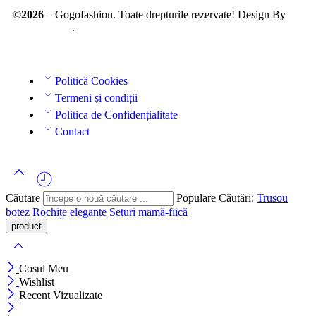
©
2026
– Gogofashion. Toate drepturile rezervate! Design By
AllmaDesign
.
Politică Cookies
Termeni și condiții
Politica de Confidențialitate
Contact
Căutare
Populare Căutări:
Trusou
botez
Rochițe elegante
Seturi mamă-fiică
Cosul Meu
Wishlist
Recent Vizualizate