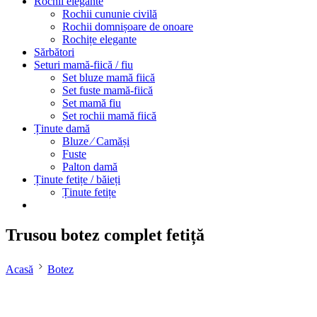
Rochii elegante
Rochii cununie civilă
Rochii domnișoare de onoare
Rochițe elegante
Sărbători
Seturi mamă-fiică / fiu
Set bluze mamă fiică
Set fuste mamă-fiică
Set mamă fiu
Set rochii mamă fiică
Ținute damă
Bluze ⁄ Camăși
Fuste
Palton damă
Ținute fetițe / băieți
Ținute fetițe
Trusou botez complet fetiță
Acasă
Botez