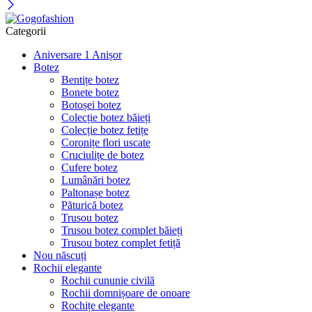
Categorii
Aniversare 1 Anișor
Botez
Bentițe botez
Bonete botez
Botoșei botez
Colecție botez băieți
Colecție botez fetițe
Coronițe flori uscate
Cruciulițe de botez
Cufere botez
Lumânări botez
Paltonașe botez
Păturică botez
Trusou botez
Trusou botez complet băieți
Trusou botez complet fetiță
Nou născuți
Rochii elegante
Rochii cununie civilă
Rochii domnișoare de onoare
Rochițe elegante