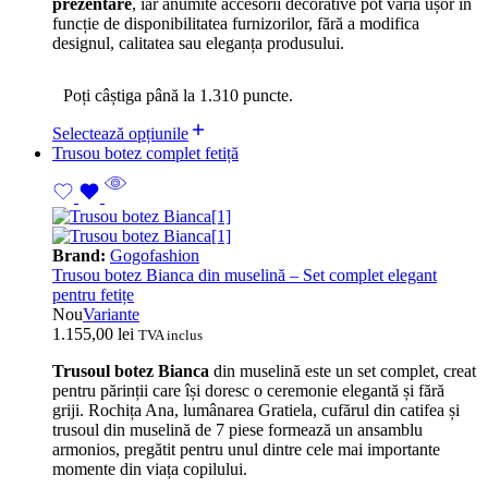
prezentare
, iar anumite accesorii decorative pot varia ușor în
funcție de disponibilitatea furnizorilor, fără a modifica
designul, calitatea sau eleganța produsului.
Poți câștiga până la 1.310 puncte.
Selectează opțiunile
Trusou botez complet fetiță
Brand:
Gogofashion
Trusou botez Bianca din muselină – Set complet elegant
pentru fetițe
Nou
Variante
1.155,00
lei
TVA inclus
Trusoul botez Bianca
din muselină este un set complet, creat
pentru părinții care își doresc o ceremonie elegantă și fără
griji. Rochița Ana, lumânarea Gratiela, cufărul din catifea și
trusoul din muselină de 7 piese formează un ansamblu
armonios, pregătit pentru unul dintre cele mai importante
momente din viața copilului.