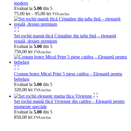
modern
Evaluat la
5.00
din 5
75,00
lei
–
95,00
lei
TVA inclus
Set rochii mamă-fiică Cristaline din tafta fină – eleganță
regală, design premium
Evaluat la
5.00
din 5
750,00
lei
TVA inclus
Costum botez Micul Prinț 5 piese catifea – Eleganță pentru
bebeluși
Evaluat la
5.00
din 5
320,00
lei
TVA inclus
Set rochii mamă fiică Vivienne din catifea – Eleganță pentru
momente speciale
Evaluat la
5.00
din 5
850,00
lei
TVA inclus