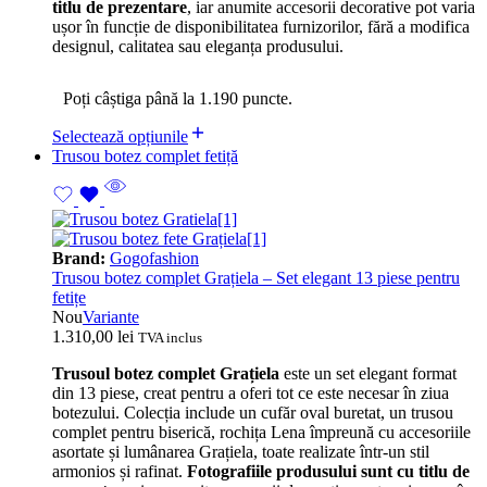
titlu de prezentare
, iar anumite accesorii decorative pot varia
ușor în funcție de disponibilitatea furnizorilor, fără a modifica
designul, calitatea sau eleganța produsului.
Poți câștiga până la 1.190 puncte.
Selectează opțiunile
Trusou botez complet fetiță
Brand:
Gogofashion
Trusou botez complet Grațiela – Set elegant 13 piese pentru
fetițe
Nou
Variante
1.310,00
lei
TVA inclus
Trusoul botez complet Grațiela
este un set elegant format
din 13 piese, creat pentru a oferi tot ce este necesar în ziua
botezului. Colecția include un cufăr oval buretat, un trusou
complet pentru biserică, rochița Lena împreună cu accesoriile
asortate și lumânarea Grațiela, toate realizate într-un stil
armonios și rafinat.
Fotografiile produsului sunt cu titlu de