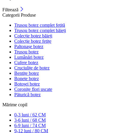
Filtrează
Categorii Produse
Trusou botez complet fetiță
Trusou botez complet băieți
Colecție botez băieți
Colecție botez fetițe
Paltonașe botez
Trusou botez
Lumânări botez
Cufere botez
Cruciulițe de botez
Bentițe botez
Bonete botez
Botoșei botez
Coronițe flori uscate
Păturică botez
Mărime copil
0-3 luni / 62 CM
3-6 luni / 68 CM
6-9 luni / 74 CM
9-12 luni / 80 CM