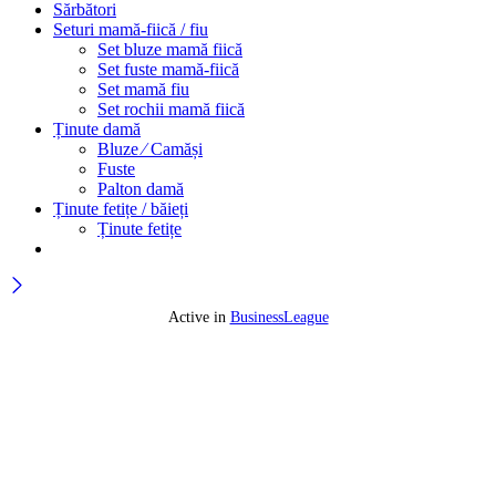
Sărbători
Seturi mamă-fiică / fiu
Set bluze mamă fiică
Set fuste mamă-fiică
Set mamă fiu
Set rochii mamă fiică
Ținute damă
Bluze ⁄ Camăși
Fuste
Palton damă
Ținute fetițe / băieți
Ținute fetițe
Active in
BusinessLeague