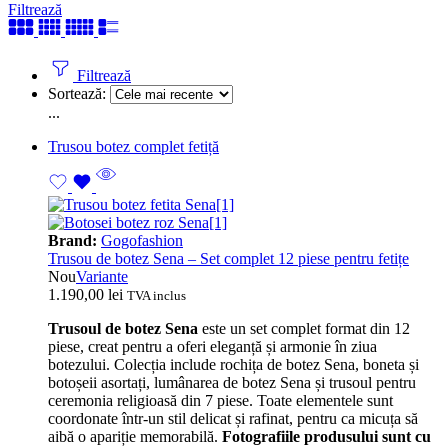
Filtrează
Filtrează
Sortează:
...
Trusou botez complet fetiță
Brand:
Gogofashion
Trusou de botez Sena – Set complet 12 piese pentru fetițe
Nou
Variante
1.190,00
lei
TVA inclus
Trusoul de botez Sena
este un set complet format din 12
piese, creat pentru a oferi eleganță și armonie în ziua
botezului. Colecția include rochița de botez Sena, boneta și
botoșeii asortați, lumânarea de botez Sena și trusoul pentru
ceremonia religioasă din 7 piese. Toate elementele sunt
coordonate într-un stil delicat și rafinat, pentru ca micuța să
aibă o apariție memorabilă.
Fotografiile produsului sunt cu