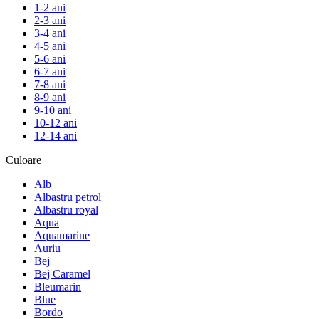
1-2 ani
2-3 ani
3-4 ani
4-5 ani
5-6 ani
6-7 ani
7-8 ani
8-9 ani
9-10 ani
10-12 ani
12-14 ani
Culoare
Alb
Albastru petrol
Albastru royal
Aqua
Aquamarine
Auriu
Bej
Bej Caramel
Bleumarin
Blue
Bordo