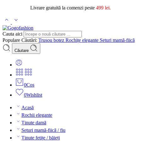
Livrare gratuită la comenzi peste
499 lei.
Cauta aici
Populare Căutări:
Trusou botez
Rochițe elegante
Seturi mamă-fiică
Căutare
0
Cos
0
Wishlist
Acasă
Rochii elegante
Ținute damă
Seturi mamă-fiică / fiu
Ținute fetițe / băieți