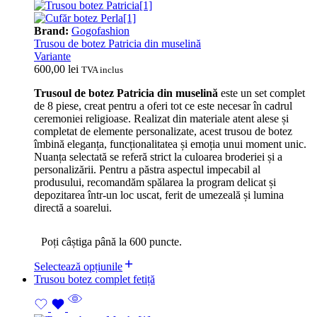
Brand:
Gogofashion
Trusou de botez Patricia din muselină
Variante
600,00
lei
TVA inclus
Trusoul de botez Patricia din muselină
este un set complet
de 8 piese, creat pentru a oferi tot ce este necesar în cadrul
ceremoniei religioase. Realizat din materiale atent alese și
completat de elemente personalizate, acest trusou de botez
îmbină eleganța, funcționalitatea și emoția unui moment unic.
Nuanța selectată se referă strict la culoarea broderiei și a
personalizării. Pentru a păstra aspectul impecabil al
produsului, recomandăm spălarea la program delicat și
depozitarea într-un loc uscat, ferit de umezeală și lumina
directă a soarelui.
Poți câștiga până la 600 puncte.
Selectează opțiunile
Trusou botez complet fetiță