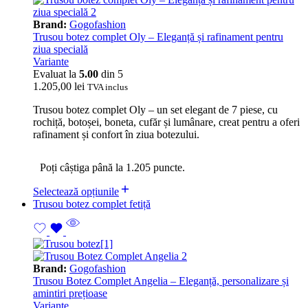
Brand:
Gogofashion
Trusou botez complet Oly – Eleganță și rafinament pentru
ziua specială
Variante
Evaluat la
5.00
din 5
1.205,00
lei
TVA inclus
Trusou botez complet Oly – un set elegant de 7 piese, cu
rochiță, botoșei, boneta, cufăr și lumânare, creat pentru a oferi
rafinament și confort în ziua botezului.
Poți câștiga până la 1.205 puncte.
Selectează opțiunile
Trusou botez complet fetiță
Brand:
Gogofashion
Trusou Botez Complet Angelia – Eleganță, personalizare și
amintiri prețioase
Variante