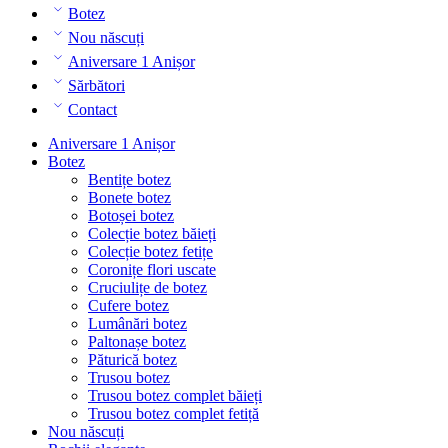
Botez
Nou născuți
Aniversare 1 Anișor
Sărbători
Contact
Aniversare 1 Anișor
Botez
Bentițe botez
Bonete botez
Botoșei botez
Colecție botez băieți
Colecție botez fetițe
Coronițe flori uscate
Cruciulițe de botez
Cufere botez
Lumânări botez
Paltonașe botez
Păturică botez
Trusou botez
Trusou botez complet băieți
Trusou botez complet fetiță
Nou născuți