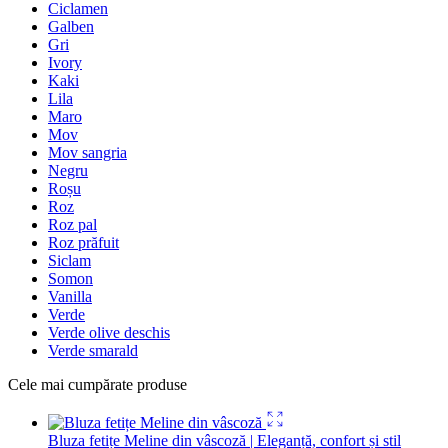
Ciclamen
Galben
Gri
Ivory
Kaki
Lila
Maro
Mov
Mov sangria
Negru
Roșu
Roz
Roz pal
Roz prăfuit
Siclam
Somon
Vanilla
Verde
Verde olive deschis
Verde smarald
Cele mai cumpărate produse
Bluza fetițe Meline din vâscoză | Eleganță, confort și stil