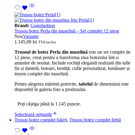
Brand:
Gogofashion
Trusou botez Perla din muselină – Set complet 12 piese
Nou
Variante
1.145,00
lei
TVA inclus
Trusoul de botez Perla din muselină
este un set complet de
12 piese, creat pentru a transforma ziua botezului într-o
amintire de neuitat. Include rochiță elegantă realizată din tulle
fin și dantelă, botoșei, bentiță, cufăr personalizat, lumânare și
trusou complet din muselină.
Pentru alegerea mărimii potrivite,
tabelul
de dimensiuni este
disponibil în galeria foto a produsului.
Poți câștiga până la 1.145 puncte.
Selectează opțiunile
Trusou botez complet băieți
,
Trusou botez complet fetiță