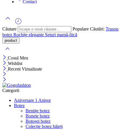
Contact
Căutare
Populare Căutări:
Trusou
botez
Rochițe elegante
Seturi mamă-fiică
Cosul Meu
Wishlist
Recent Vizualizate
Categorii
Aniversare 1 Anișor
Botez
Bentițe botez
Bonete botez
Botoșei botez
Colecție botez băieți