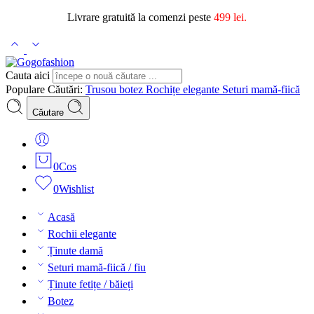
Livrare gratuită la comenzi peste
499 lei.
Cauta aici
Populare Căutări:
Trusou botez
Rochițe elegante
Seturi mamă-fiică
Căutare
0
Cos
0
Wishlist
Acasă
Rochii elegante
Ținute damă
Seturi mamă-fiică / fiu
Ținute fetițe / băieți
Botez