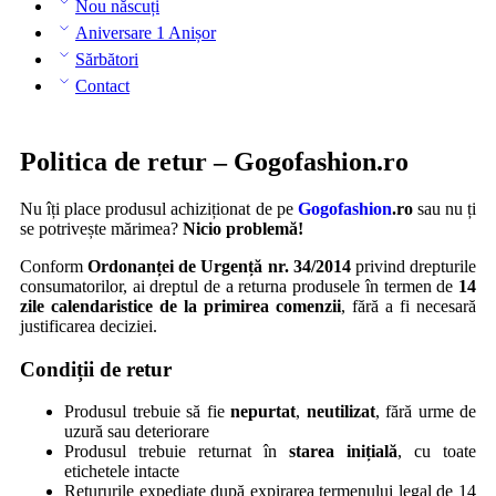
Nou născuți
Aniversare 1 Anișor
Sărbători
Contact
Politica de retur – Gogofashion.ro
Nu îți place produsul achiziționat de pe
Gogofashion
.ro
sau nu ți
se potrivește mărimea?
Nicio problemă!
Conform
Ordonanței de Urgență nr. 34/2014
privind drepturile
consumatorilor, ai dreptul de a returna produsele în termen de
14
zile calendaristice de la primirea comenzii
, fără a fi necesară
justificarea deciziei.
Condiții de retur
Produsul trebuie să fie
nepurtat
,
neutilizat
, fără urme de
uzură sau deteriorare
Produsul trebuie returnat în
starea inițială
, cu toate
etichetele intacte
Retururile expediate după expirarea termenului legal de 14