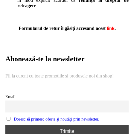
în mod explicit acordul că
renunță la dreptul de
retragere
Formularul de retur îl găsiți accesand acest
link
.
Abonează-te la newsletter
Fii la curent cu toate promotiile si produsele noi din shop!
Email
Doresc să primesc oferte și noutăți prin newsletter.