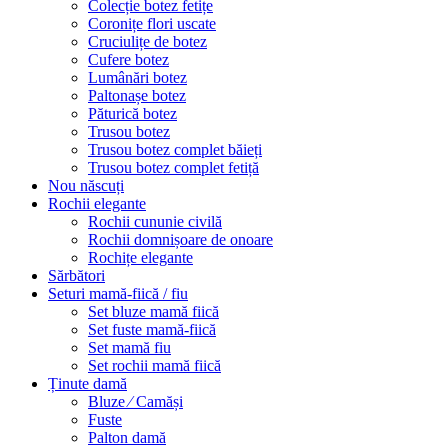
Colecție botez fetițe
Coronițe flori uscate
Cruciulițe de botez
Cufere botez
Lumânări botez
Paltonașe botez
Păturică botez
Trusou botez
Trusou botez complet băieți
Trusou botez complet fetiță
Nou născuți
Rochii elegante
Rochii cununie civilă
Rochii domnișoare de onoare
Rochițe elegante
Sărbători
Seturi mamă-fiică / fiu
Set bluze mamă fiică
Set fuste mamă-fiică
Set mamă fiu
Set rochii mamă fiică
Ținute damă
Bluze ⁄ Camăși
Fuste
Palton damă