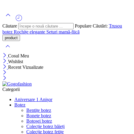
Căutare
Populare Căutări:
Trusou
botez
Rochițe elegante
Seturi mamă-fiică
Cosul Meu
Wishlist
Recent Vizualizate
Categorii
Aniversare 1 Anișor
Botez
Bentițe botez
Bonete botez
Botoșei botez
Colecție botez băieți
Colecție botez fetițe