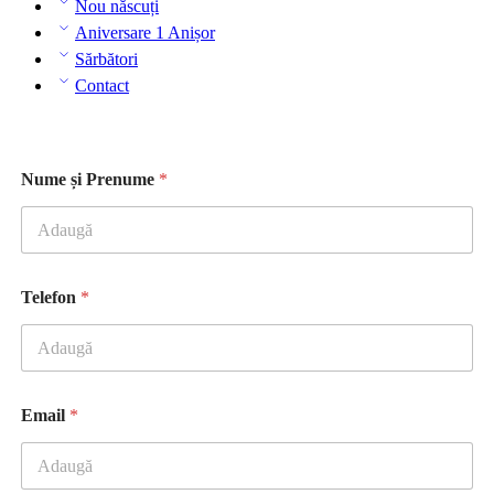
Nou născuți
Aniversare 1 Anișor
Sărbători
Contact
Nume și Prenume
*
Telefon
*
P
Email
*
r
e
n
u