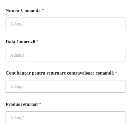
m
e
Număr Comandă
*
c
o
m
e
n
t
Data Comenzii
*
a
r
i
i
r
Cont bancar pentru returnare contravaloare comandă
*
e
t
u
r
n
a
Produs returnat
*
t