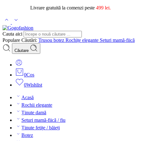
Livrare gratuită la comenzi peste
499 lei.
Cauta aici
Populare Căutări:
Trusou botez
Rochițe elegante
Seturi mamă-fiică
Căutare
0
Cos
0
Wishlist
Acasă
Rochii elegante
Ținute damă
Seturi mamă-fiică / fiu
Ținute fetițe / băieți
Botez