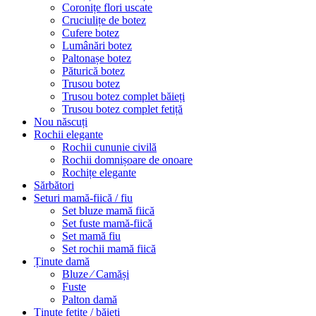
Coronițe flori uscate
Cruciulițe de botez
Cufere botez
Lumânări botez
Paltonașe botez
Păturică botez
Trusou botez
Trusou botez complet băieți
Trusou botez complet fetiță
Nou născuți
Rochii elegante
Rochii cununie civilă
Rochii domnișoare de onoare
Rochițe elegante
Sărbători
Seturi mamă-fiică / fiu
Set bluze mamă fiică
Set fuste mamă-fiică
Set mamă fiu
Set rochii mamă fiică
Ținute damă
Bluze ⁄ Camăși
Fuste
Palton damă
Ținute fetițe / băieți