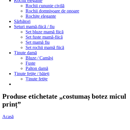
Rochii elegante
Rochii cununie civilă
Rochii domnișoare de onoare
Rochițe elegante
Sărbători
Seturi mamă-fiică / fiu
Set bluze mamă fiică
Set fuste mamă-fiică
Set mamă fiu
Set rochii mamă fiică
Ținute damă
Bluze ⁄ Camăși
Fuste
Palton damă
Ținute fetițe / băieți
Ținute fetițe
Produse etichetate „costumaș botez micul
prinț”
Acasă