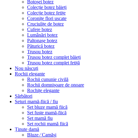
Botoșei botez
Colecție botez băieți
Colecție botez fetițe
Coronițe flori uscate
Cruciulițe de botez
Cufere botez
Lumânări botez
Paltonașe botez
Păturică botez
Trusou botez
Trusou botez complet băieți
Trusou botez complet fetiță
Nou născuți
Rochii elegante
Rochii cununie civilă
Rochii domnișoare de onoare
Rochițe elegante
Sărbători
Seturi mamă-fiică / fiu
Set bluze mamă fiică
Set fuste mamă-fiică
Set mamă fiu
Set rochii mamă fiică
Ținute damă
Bluze ⁄ Camăși