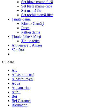
Set bluze mamă fiică
Set fuste mamă-fiică
Set mamă fiu
Set rochii mamă fiică
Ținute damă
Bluze ⁄ Camăși
Fuste
Palton damă
Ținute fetițe / băieți
Ținute fetițe
Aniversare 1 Anișor
Sărbători
Culoare
Alb
Albastru petrol
Albastru royal
Aqua
Aquamarine
Auriu
Bej
Bej Caramel
Bleumarin