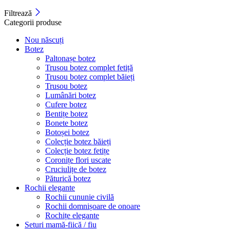
Filtrează
Categorii produse
Nou născuți
Botez
Paltonașe botez
Trusou botez complet fetiță
Trusou botez complet băieți
Trusou botez
Lumânări botez
Cufere botez
Bentițe botez
Bonete botez
Botoșei botez
Colecție botez băieți
Colecție botez fetițe
Coronițe flori uscate
Cruciulițe de botez
Păturică botez
Rochii elegante
Rochii cununie civilă
Rochii domnișoare de onoare
Rochițe elegante
Seturi mamă-fiică / fiu