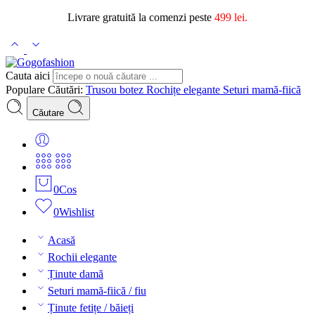
Livrare gratuită la comenzi peste
499 lei.
Cauta aici
Populare Căutări:
Trusou botez
Rochițe elegante
Seturi mamă-fiică
Căutare
0
Cos
0
Wishlist
Acasă
Rochii elegante
Ținute damă
Seturi mamă-fiică / fiu
Ținute fetițe / băieți