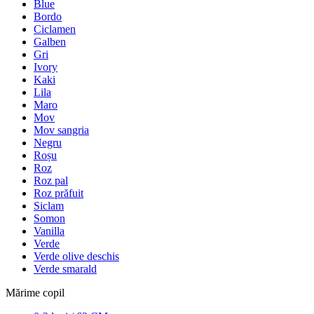
Blue
Bordo
Ciclamen
Galben
Gri
Ivory
Kaki
Lila
Maro
Mov
Mov sangria
Negru
Roșu
Roz
Roz pal
Roz prăfuit
Siclam
Somon
Vanilla
Verde
Verde olive deschis
Verde smarald
Mărime copil