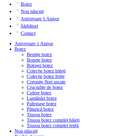
Botez
Nou născuți
Aniversare 1 Anișor
Sărbători
Contact
Aniversare 1 Anișor
Botez
Bentițe botez
Bonete botez
Botoșei botez
Colecție botez băieți
Colecție botez fetițe
Coronițe flori uscate
Cruciulițe de botez
Cufere botez
Lumânări botez
Paltonașe botez
Păturică botez
Trusou botez
Trusou botez complet băieți
Trusou botez complet fetiță
Nou născuți