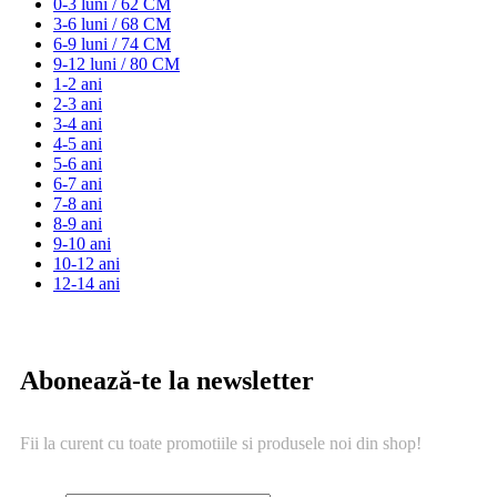
0-3 luni / 62 CM
3-6 luni / 68 CM
6-9 luni / 74 CM
9-12 luni / 80 CM
1-2 ani
2-3 ani
3-4 ani
4-5 ani
5-6 ani
6-7 ani
7-8 ani
8-9 ani
9-10 ani
10-12 ani
12-14 ani
Abonează-te la newsletter
Fii la curent cu toate promotiile si produsele noi din shop!