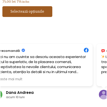
75,00
lei
TVA inclus
Selectează opțiunile
recomandă
escriu aceasta experienta!
Un trusou realizat cu g
a plasarea comenzii,
transformat ziua botezu
e clientului, comunicarea
special. Minunat în fiecar
lii si nu in ultimul rand
prezentare. Recomand c
proșabilă a trusoului de
cit! Sunteți genul de
rios si corect care merita
resc mult succes in tot ceea
Alice Iordache
c!
acum 11 luni