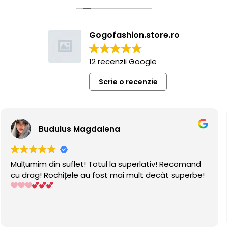
Gogofashion.store.ro
12 recenzii Google
Scrie o recenzie
ulus Magdalena
Gab
n suflet! Totul la superlativ! Recomand
Vă mulțumim
ochițele au fost mai mult decât superbe!
Rochițele s
implicare ș