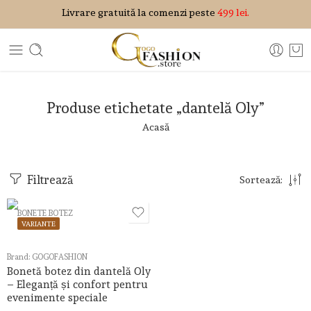
Livrare gratuită la comenzi peste
499 lei.
Produse etichetate „dantelă Oly”
Acasă
Filtrează
Sortează:
BONETE BOTEZ
VARIANTE
Brand:
GOGOFASHION
Bonetă botez din dantelă Oly
– Eleganță și confort pentru
evenimente speciale