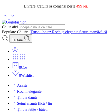
Livrare gratuită la comenzi peste
499 lei.
Cauta aici
Populare Căutări:
Trusou botez
Rochițe elegante
Seturi mamă-fiică
Căutare
0
Cos
0
Wishlist
Acasă
Rochii elegante
Ținute damă
Seturi mamă-fiică / fiu
Ținute fetițe / băieți