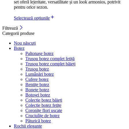
set oferă lejeritate, versatilitate și un look armonios, potrivit
pentru orice sezon.
Selectează opțiunile
Filtrează
Categorii produse
Nou născuți
Botez
Paltonașe botez
Trusou botez complet fetiță
Trusou botez complet băieți
Trusou botez
Lumânări botez
Cufere botez
Bentițe botez
Bonete botez
Botoșei botez
Colecție botez băieți
Colecție botez fetițe
Coronițe flori uscate
Cruciulițe de botez
Păturică botez
Rochii elegante