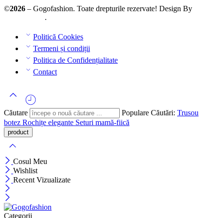
©
2026
– Gogofashion. Toate drepturile rezervate! Design By
AllmaDesign
.
Politică Cookies
Termeni și condiții
Politica de Confidențialitate
Contact
Căutare
Populare Căutări:
Trusou
botez
Rochițe elegante
Seturi mamă-fiică
Cosul Meu
Wishlist
Recent Vizualizate
Categorii