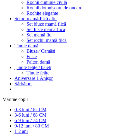
Rochii cununie civilă
Rochii domnișoare de onoare
Rochițe elegante
Seturi mamă-fiică / fiu
Set bluze mamă fiică
Set fuste mamă-fiică
Set mamă fiu
Set rochii mamă fiică
Ținute damă
Bluze ⁄ Camăși
Fuste
Palton damă
Ținute fetițe / băieți
Ținute fetițe
Aniversare 1 Anișor
Sărbători
Mărime copil
0-3 luni / 62 CM
3-6 luni / 68 CM
6-9 luni / 74 CM
9-12 luni / 80 CM
1-2 ani