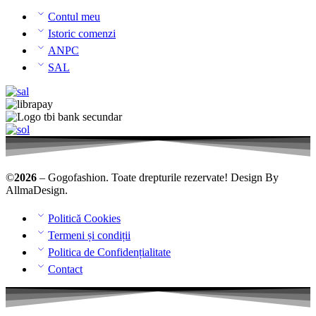
Contul meu
Istoric comenzi
ANPC
SAL
©
2026
– Gogofashion. Toate drepturile rezervate! Design By
AllmaDesign
.
Politică Cookies
Termeni și condiții
Politica de Confidențialitate
Contact