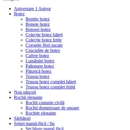
Aniversare 1 Anișor
Botez
Bentițe botez
Bonete botez
Botoșei botez
Colecție botez băieți
Colecție botez fetițe
Coronițe flori uscate
Cruciulițe de botez
Cufere botez
Lumânări botez
Paltonașe botez
Păturică botez
Trusou botez
Trusou botez complet băieți
Trusou botez complet fetiță
Nou născuți
Rochii elegante
Rochii cununie civilă
Rochii domnișoare de onoare
Rochițe elegante
Sărbători
Seturi mamă-fiică / fiu
Set bluze mamă fiică