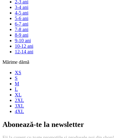
2-3 ani
3-4 ani
4-5 ani
5-6 ani
6-7 ani
7-8 ani
8-9 ani
9-10 ani
10-12 ani
12-14 ani
Mărime dămă
XS
S
M
L
XL
2XL
3XL
4XL
Abonează-te la newsletter
Fii la curent cu toate promotiile si produsele noi din shop!