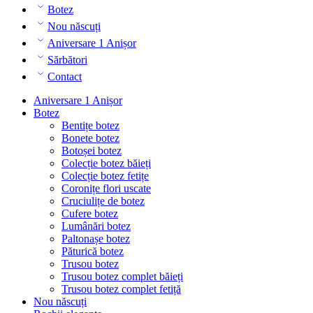
Botez
Nou născuți
Aniversare 1 Anișor
Sărbători
Contact
Aniversare 1 Anișor
Botez
Bentițe botez
Bonete botez
Botoșei botez
Colecție botez băieți
Colecție botez fetițe
Coronițe flori uscate
Cruciulițe de botez
Cufere botez
Lumânări botez
Paltonașe botez
Păturică botez
Trusou botez
Trusou botez complet băieți
Trusou botez complet fetiță
Nou născuți