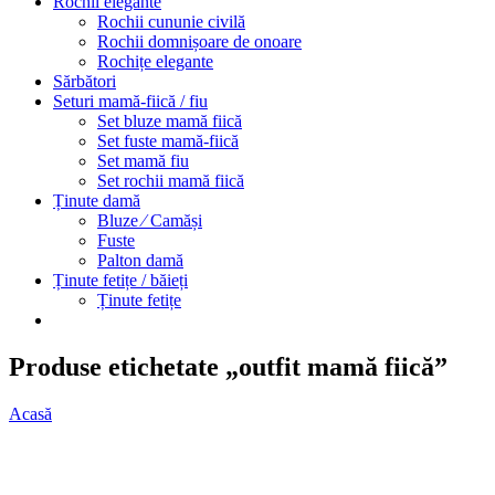
Rochii elegante
Rochii cununie civilă
Rochii domnișoare de onoare
Rochițe elegante
Sărbători
Seturi mamă-fiică / fiu
Set bluze mamă fiică
Set fuste mamă-fiică
Set mamă fiu
Set rochii mamă fiică
Ținute damă
Bluze ⁄ Camăși
Fuste
Palton damă
Ținute fetițe / băieți
Ținute fetițe
Produse etichetate „outfit mamă fiică”
Acasă