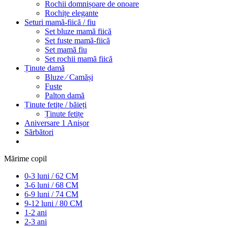
Rochii domnișoare de onoare
Rochițe elegante
Seturi mamă-fiică / fiu
Set bluze mamă fiică
Set fuste mamă-fiică
Set mamă fiu
Set rochii mamă fiică
Ținute damă
Bluze ⁄ Camăși
Fuste
Palton damă
Ținute fetițe / băieți
Ținute fetițe
Aniversare 1 Anișor
Sărbători
Mărime copil
0-3 luni / 62 CM
3-6 luni / 68 CM
6-9 luni / 74 CM
9-12 luni / 80 CM
1-2 ani
2-3 ani