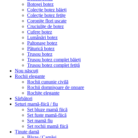
Botoșei botez
Colecție botez băieți
Colecție botez fetițe
Coronițe flori uscate
Cruciulițe de botez
Cufere botez
Lumânări botez
Paltonașe botez
Păturică botez
Trusou botez
Trusou botez complet băieți
Trusou botez complet fetiță
Nou născuți
Rochii elegante
Rochii cununie civilă
Rochii domnișoare de onoare
Rochițe elegante
Sărbători
Seturi mamă-fiică / fiu
Set bluze mamă fiică
Set fuste mamă-fiică
Set mamă fiu
Set rochii mamă fiică
Ținute damă
Bluze ⁄ Camăși