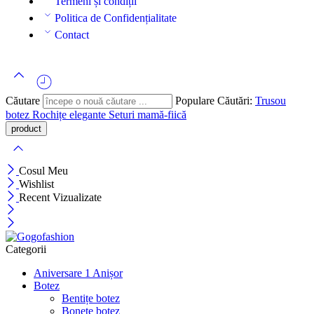
Termeni și condiții
Politica de Confidențialitate
Contact
Căutare
Populare Căutări:
Trusou
botez
Rochițe elegante
Seturi mamă-fiică
Cosul Meu
Wishlist
Recent Vizualizate
Categorii
Aniversare 1 Anișor
Botez
Bentițe botez
Bonete botez