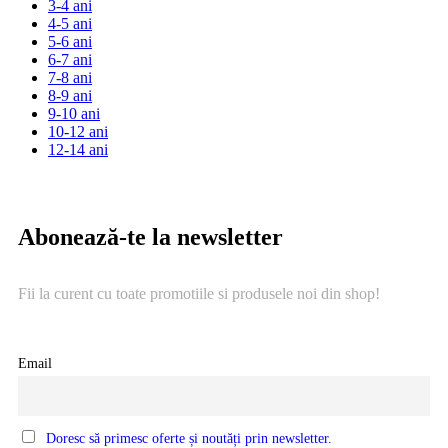
3-4 ani
4-5 ani
5-6 ani
6-7 ani
7-8 ani
8-9 ani
9-10 ani
10-12 ani
12-14 ani
Abonează-te la newsletter
Fii la curent cu toate promotiile si produsele noi din shop!
Email
Doresc să primesc oferte și noutăți prin newsletter.