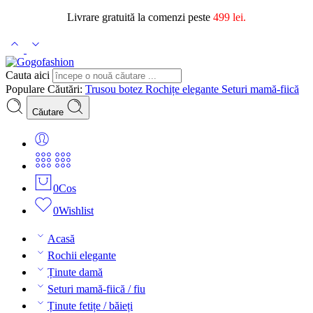
Livrare gratuită la comenzi peste
499 lei.
Cauta aici
Populare Căutări:
Trusou botez
Rochițe elegante
Seturi mamă-fiică
Căutare
0
Cos
0
Wishlist
Acasă
Rochii elegante
Ținute damă
Seturi mamă-fiică / fiu
Ținute fetițe / băieți