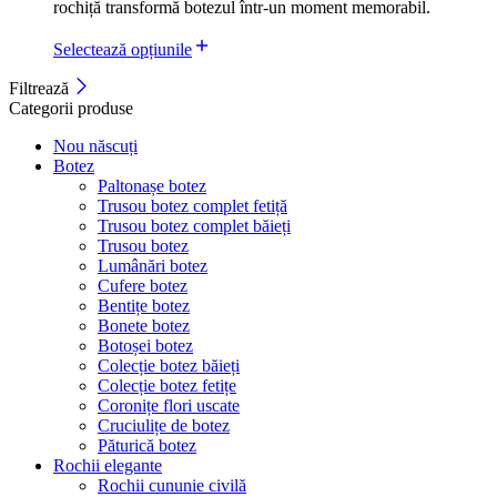
rochiță transformă botezul într-un moment memorabil.
Selectează opțiunile
Filtrează
Categorii produse
Nou născuți
Botez
Paltonașe botez
Trusou botez complet fetiță
Trusou botez complet băieți
Trusou botez
Lumânări botez
Cufere botez
Bentițe botez
Bonete botez
Botoșei botez
Colecție botez băieți
Colecție botez fetițe
Coronițe flori uscate
Cruciulițe de botez
Păturică botez
Rochii elegante
Rochii cununie civilă