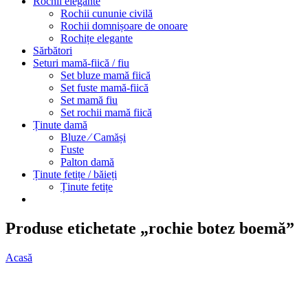
Rochii elegante
Rochii cununie civilă
Rochii domnișoare de onoare
Rochițe elegante
Sărbători
Seturi mamă-fiică / fiu
Set bluze mamă fiică
Set fuste mamă-fiică
Set mamă fiu
Set rochii mamă fiică
Ținute damă
Bluze ⁄ Camăși
Fuste
Palton damă
Ținute fetițe / băieți
Ținute fetițe
Produse etichetate „rochie botez boemă”
Acasă