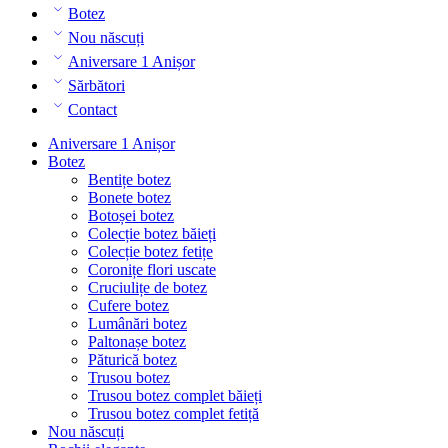
Botez
Nou născuți
Aniversare 1 Anișor
Sărbători
Contact
Aniversare 1 Anișor
Botez
Bentițe botez
Bonete botez
Botoșei botez
Colecție botez băieți
Colecție botez fetițe
Coronițe flori uscate
Cruciulițe de botez
Cufere botez
Lumânări botez
Paltonașe botez
Păturică botez
Trusou botez
Trusou botez complet băieți
Trusou botez complet fetiță
Nou născuți