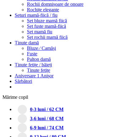
Rochii domnișoare de onoare
Rochițe elegante
Seturi mamă-fiică / fiu
Set bluze mamă fiică
Set fuste mamă-fiică
Set mamă fiu
Set rochii mamă fiică
Ținute damă
Bluze ⁄ Camăși
Fuste
Palton damă
Ținute fetițe / băieți
Ținute fetițe
Aniversare 1 Anișor
Sărbători
Mărime copil
0-3 luni / 62 CM
3-6 luni / 68 CM
6-9 luni / 74 CM
9-12 luni / 80 CM