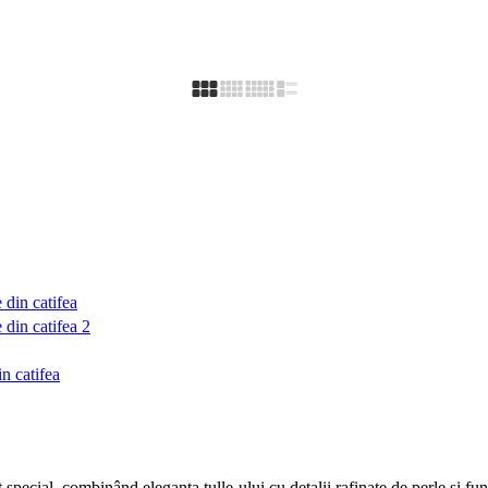
in catifea
pecial, combinând eleganța tulle-ului cu detalii rafinate de perle și fund