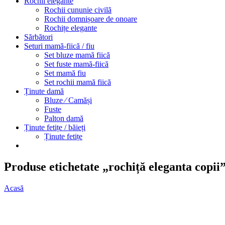
Rochii elegante
Rochii cununie civilă
Rochii domnișoare de onoare
Rochițe elegante
Sărbători
Seturi mamă-fiică / fiu
Set bluze mamă fiică
Set fuste mamă-fiică
Set mamă fiu
Set rochii mamă fiică
Ținute damă
Bluze ⁄ Camăși
Fuste
Palton damă
Ținute fetițe / băieți
Ținute fetițe
Produse etichetate „rochiță eleganta copii
Acasă