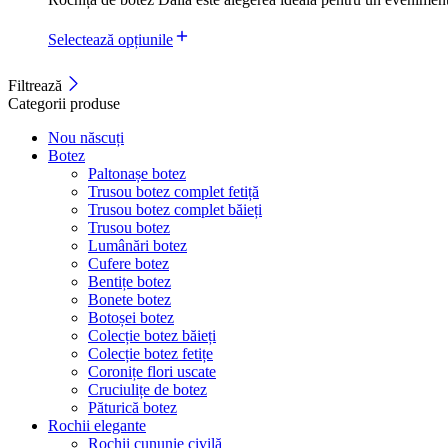
Selectează opțiunile
Filtrează
Categorii produse
Nou născuți
Botez
Paltonașe botez
Trusou botez complet fetiță
Trusou botez complet băieți
Trusou botez
Lumânări botez
Cufere botez
Bentițe botez
Bonete botez
Botoșei botez
Colecție botez băieți
Colecție botez fetițe
Coronițe flori uscate
Cruciulițe de botez
Păturică botez
Rochii elegante
Rochii cununie civilă