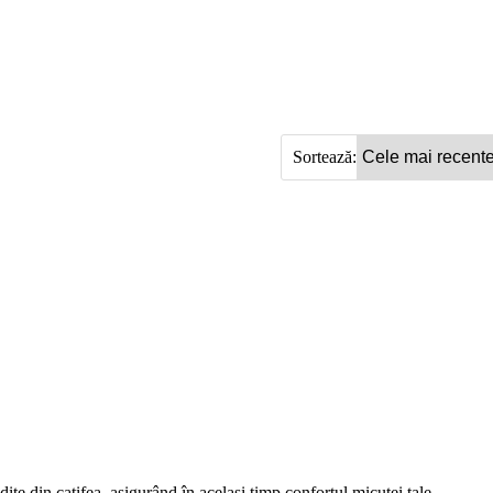
Sortează:
ițe din catifea, asigurând în același timp confortul micuței tale.