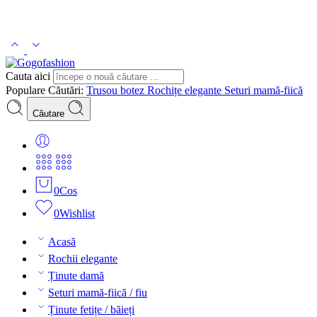
Cauta aici
Populare Căutări:
Trusou botez
Rochițe elegante
Seturi mamă-fiică
Căutare
0
Cos
0
Wishlist
Acasă
Rochii elegante
Ținute damă
Seturi mamă-fiică / fiu
Ținute fetițe / băieți