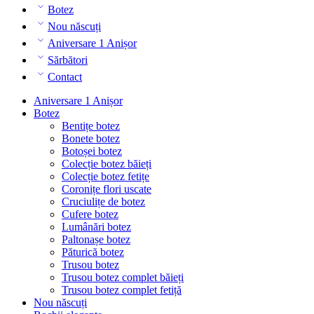
Botez
Nou născuți
Aniversare 1 Anișor
Sărbători
Contact
Aniversare 1 Anișor
Botez
Bentițe botez
Bonete botez
Botoșei botez
Colecție botez băieți
Colecție botez fetițe
Coronițe flori uscate
Cruciulițe de botez
Cufere botez
Lumânări botez
Paltonașe botez
Păturică botez
Trusou botez
Trusou botez complet băieți
Trusou botez complet fetiță
Nou născuți