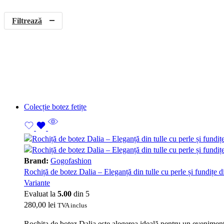
Filtrează
Colecție botez fetițe
Brand:
Gogofashion
Rochiță de botez Dalia – Eleganță din tulle cu perle și fundițe d
Variante
Evaluat la
5.00
din 5
280,00
lei
TVA inclus
Rochița de botez Dalia este alegerea ideală pentru un eveniment s