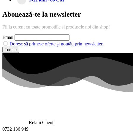
Abonează-te la newsletter
Fii la curent cu toate promotiile si produsele noi din shop!
Email
Doresc să primesc oferte și noutăți prin newsletter.
Relații Clienți
0732 136 949