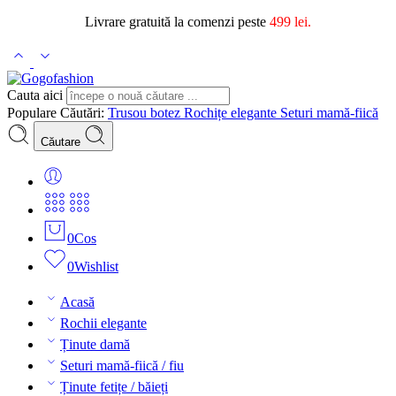
Livrare gratuită la comenzi peste
499 lei.
Cauta aici
Populare Căutări:
Trusou botez
Rochițe elegante
Seturi mamă-fiică
Căutare
0
Cos
0
Wishlist
Acasă
Rochii elegante
Ținute damă
Seturi mamă-fiică / fiu
Ținute fetițe / băieți