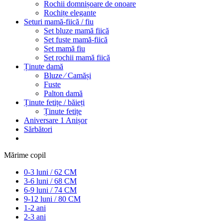
Rochii domnișoare de onoare
Rochițe elegante
Seturi mamă-fiică / fiu
Set bluze mamă fiică
Set fuste mamă-fiică
Set mamă fiu
Set rochii mamă fiică
Ținute damă
Bluze ⁄ Camăși
Fuste
Palton damă
Ținute fetițe / băieți
Ținute fetițe
Aniversare 1 Anișor
Sărbători
Mărime copil
0-3 luni / 62 CM
3-6 luni / 68 CM
6-9 luni / 74 CM
9-12 luni / 80 CM
1-2 ani
2-3 ani