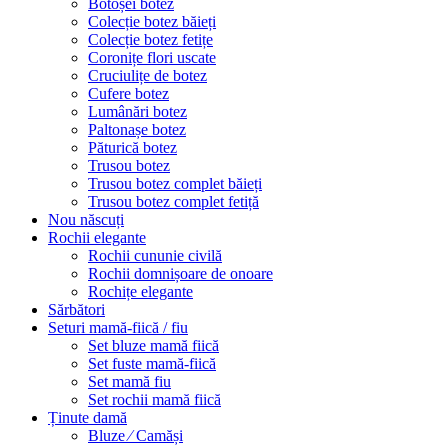
Botoșei botez
Colecție botez băieți
Colecție botez fetițe
Coronițe flori uscate
Cruciulițe de botez
Cufere botez
Lumânări botez
Paltonașe botez
Păturică botez
Trusou botez
Trusou botez complet băieți
Trusou botez complet fetiță
Nou născuți
Rochii elegante
Rochii cununie civilă
Rochii domnișoare de onoare
Rochițe elegante
Sărbători
Seturi mamă-fiică / fiu
Set bluze mamă fiică
Set fuste mamă-fiică
Set mamă fiu
Set rochii mamă fiică
Ținute damă
Bluze ⁄ Camăși