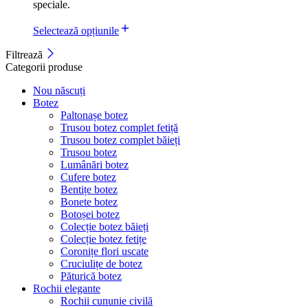
speciale.
Selectează opțiunile
Filtrează
Categorii produse
Nou născuți
Botez
Paltonașe botez
Trusou botez complet fetiță
Trusou botez complet băieți
Trusou botez
Lumânări botez
Cufere botez
Bentițe botez
Bonete botez
Botoșei botez
Colecție botez băieți
Colecție botez fetițe
Coronițe flori uscate
Cruciulițe de botez
Păturică botez
Rochii elegante
Rochii cununie civilă