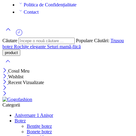
Politica de Confidențialitate
Contact
Căutare
Populare Căutări:
Trusou
botez
Rochițe elegante
Seturi mamă-fiică
Cosul Meu
Wishlist
Recent Vizualizate
Categorii
Aniversare 1 Anișor
Botez
Bentițe botez
Bonete botez