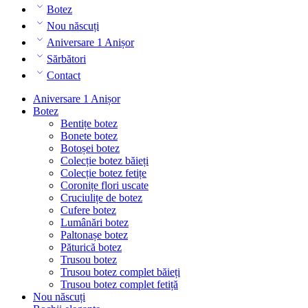
Botez
Nou născuți
Aniversare 1 Anișor
Sărbători
Contact
Aniversare 1 Anișor
Botez
Bentițe botez
Bonete botez
Botoșei botez
Colecție botez băieți
Colecție botez fetițe
Coronițe flori uscate
Cruciulițe de botez
Cufere botez
Lumânări botez
Paltonașe botez
Păturică botez
Trusou botez
Trusou botez complet băieți
Trusou botez complet fetiță
Nou născuți