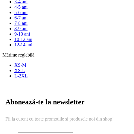
3-4 ani
4-5 ani
5-6 ani
6-7 ani
7-8 ani
8-9 ani
9-10 ani
10-12 ani
12-14 ani
Mărime reglabilă
XS-M
XS-L
L-2XL
Abonează-te la newsletter
Fii la curent cu toate promotiile si produsele noi din shop!