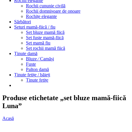
Rochii elegante
Rochii cununie civilă
Rochii domnișoare de onoare
Rochițe elegante
Sărbători
Seturi mamă-fiică / fiu
Set bluze mamă fiică
Set fuste mamă-fiică
Set mamă fiu
Set rochii mamă fiică
Ținute damă
Bluze ⁄ Camăși
Fuste
Palton damă
Ținute fetițe / băieți
Ținute fetițe
Produse etichetate „set bluze mamă-fiică
Luna”
Acasă