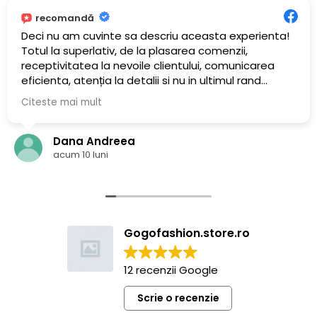
recomandă
Deci nu am cuvinte sa descriu aceasta experienta!
Totul la superlativ, de la plasarea comenzii,
receptivitatea la nevoile clientului, comunicarea
eficienta, atenția la detalii si nu in ultimul rand
calitatea si execuția ireproșabilă a trusoului de
Citeste mai mult
botez comandat! Va felicit! Sunteți genul de
antreprenor muncitor, serios si corect care merita
susținut din plin! Va doresc mult succes in tot ceea
Dana Andreea
ce faceți si va mulțumesc!
acum 10 luni
Gogofashion.store.ro
12 recenzii Google
Scrie o recenzie