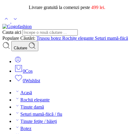
Livrare gratuită la comenzi peste
499 lei.
Cauta aici
Populare Căutări:
Trusou botez
Rochițe elegante
Seturi mamă-fiică
Căutare
0
Cos
0
Wishlist
Acasă
Rochii elegante
Ținute damă
Seturi mamă-fiică / fiu
Ținute fetițe / băieți
Botez