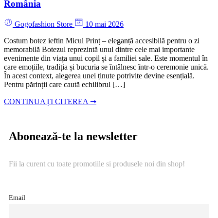
România
Gogofashion Store
10 mai 2026
Costum botez ieftin Micul Prinț – eleganță accesibilă pentru o zi
memorabilă Botezul reprezintă unul dintre cele mai importante
evenimente din viața unui copil și a familiei sale. Este momentul în
care emoțiile, tradiția și bucuria se întâlnesc într-o ceremonie unică.
În acest context, alegerea unei ținute potrivite devine esențială.
Pentru părinții care caută echilibrul […]
CONTINUAȚI CITEREA ➞
Abonează-te la newsletter
Fii la curent cu toate promotiile si produsele noi din shop!
Email