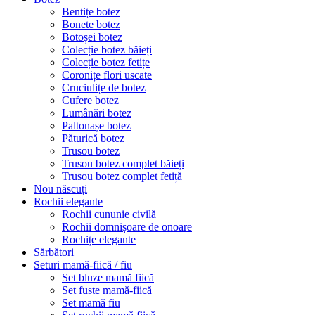
Bentițe botez
Bonete botez
Botoșei botez
Colecție botez băieți
Colecție botez fetițe
Coronițe flori uscate
Cruciulițe de botez
Cufere botez
Lumânări botez
Paltonașe botez
Păturică botez
Trusou botez
Trusou botez complet băieți
Trusou botez complet fetiță
Nou născuți
Rochii elegante
Rochii cununie civilă
Rochii domnișoare de onoare
Rochițe elegante
Sărbători
Seturi mamă-fiică / fiu
Set bluze mamă fiică
Set fuste mamă-fiică
Set mamă fiu