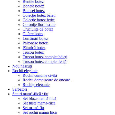
Bentițe botez
Bonete botez
Botoșei botez
Colecție botez băieți
Colecție botez fetițe
Coronițe flori uscate
Cruciulițe de botez
Cufere botez
Lumânări botez
Paltonașe botez
Păturică botez
Trusou botez
Trusou botez complet băieți
Trusou botez complet fetiță
Nou născuți
Rochii elegante
Rochii cununie civilă
Rochii domnișoare de onoare
Rochițe elegante
Sărbători
Seturi mamă-fiică / fiu
Set bluze mamă fiică
Set fuste mamă-fiică
Set mamă fiu
Set rochii mamă fiică