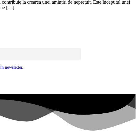
ontribuie la crearea unei amintiri de neprețuit. Este începutul unei
vine […]
in newsletter.