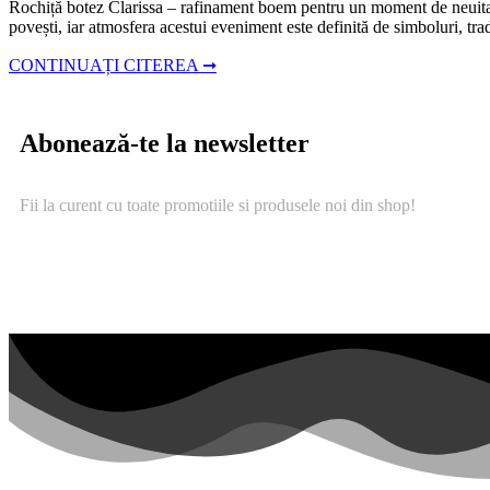
Rochiță botez Clarissa – rafinament boem pentru un moment de neuitat B
povești, iar atmosfera acestui eveniment este definită de simboluri, trad
CONTINUAȚI CITEREA ➞
Abonează-te la newsletter
Fii la curent cu toate promotiile si produsele noi din shop!