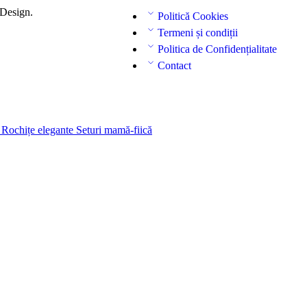
Design
.
Politică Cookies
Termeni și condiții
Politica de Confidențialitate
Contact
z
Rochițe elegante
Seturi mamă-fiică