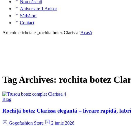
Nou născuți
Aniversare 1 Anișor
Sărbători
Contact
Articole etichetate „rochita botez Clarissa”
Acasă
Tag Archives:
rochita botez Clar
Blog
Rochiță botez Clarissa elegantă – livrare rapidă, fab
Gogofashion Store
2 iunie 2026