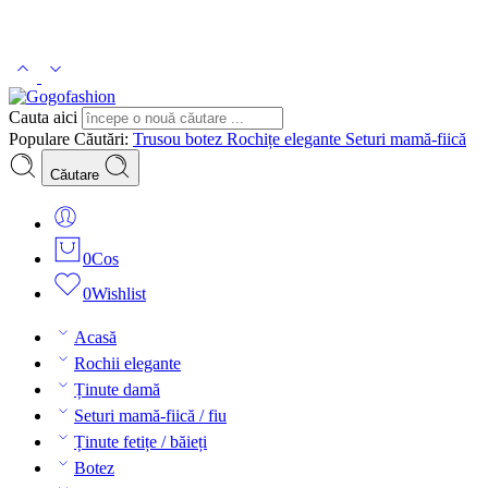
Cauta aici
Populare Căutări:
Trusou botez
Rochițe elegante
Seturi mamă-fiică
Căutare
0
Cos
0
Wishlist
Acasă
Rochii elegante
Ținute damă
Seturi mamă-fiică / fiu
Ținute fetițe / băieți
Botez