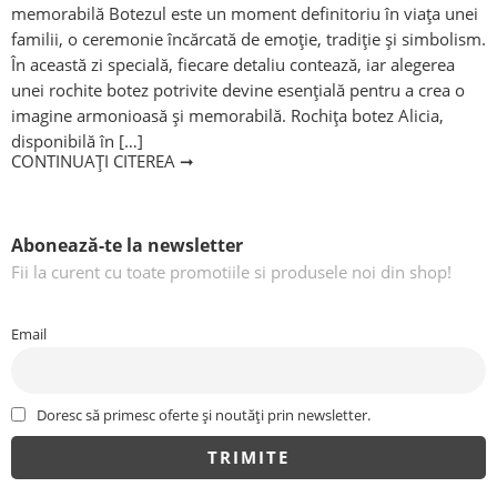
memorabilă Botezul este un moment definitoriu în viața unei
familii, o ceremonie încărcată de emoție, tradiție și simbolism.
În această zi specială, fiecare detaliu contează, iar alegerea
unei rochite botez potrivite devine esențială pentru a crea o
imagine armonioasă și memorabilă. Rochița botez Alicia,
disponibilă în […]
CONTINUAȚI CITEREA ➞
Abonează-te la newsletter
Fii la curent cu toate promotiile si produsele noi din shop!
Email
Doresc să primesc oferte și noutăți prin newsletter.