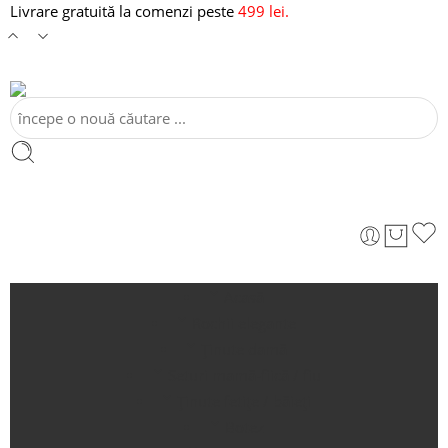
Livrare gratuită la comenzi peste
499 lei.
Acasă
Rochii elegante
Ținute damă
Seturi mamă-fiică / fiu
Ținute fetițe / băieți
Botez