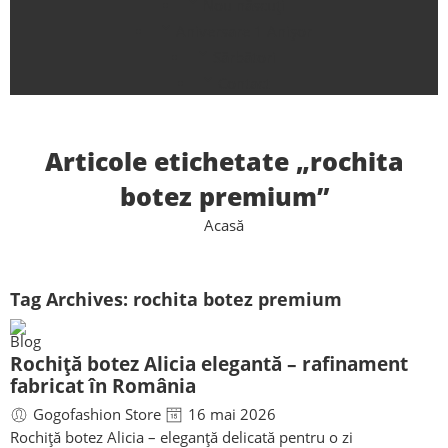
Nou născuți
Aniversare 1 Anișor
Sărbători
Contact
Articole etichetate „rochita
botez premium”
Acasă
Tag Archives:
rochita botez premium
Blog
Rochiță botez Alicia elegantă – rafinament
fabricat în România
Gogofashion Store
16 mai 2026
Rochiță botez Alicia – eleganță delicată pentru o zi