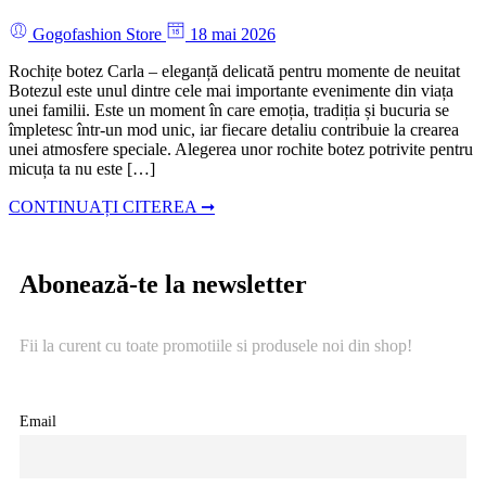
Gogofashion Store
18 mai 2026
Rochițe botez Carla – eleganță delicată pentru momente de neuitat
Botezul este unul dintre cele mai importante evenimente din viața
unei familii. Este un moment în care emoția, tradiția și bucuria se
împletesc într-un mod unic, iar fiecare detaliu contribuie la crearea
unei atmosfere speciale. Alegerea unor rochite botez potrivite pentru
micuța ta nu este […]
CONTINUAȚI CITEREA ➞
Abonează-te la newsletter
Fii la curent cu toate promotiile si produsele noi din shop!
Email