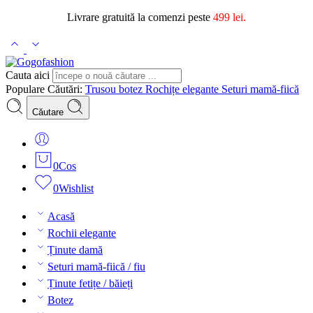
Livrare gratuită la comenzi peste
499 lei.
Cauta aici
Populare Căutări:
Trusou botez
Rochițe elegante
Seturi mamă-fiică
Căutare
0
Cos
0
Wishlist
Acasă
Rochii elegante
Ținute damă
Seturi mamă-fiică / fiu
Ținute fetițe / băieți
Botez