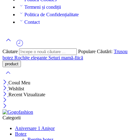
Termeni și condiții
Politica de Confidențialitate
Contact
Căutare
Populare Căutări:
Trusou
botez
Rochițe elegante
Seturi mamă-fiică
Cosul Meu
Wishlist
Recent Vizualizate
Categorii
Aniversare 1 Anișor
Botez
Bentițe botez