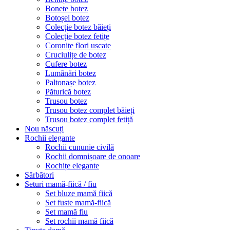
Bonete botez
Botoșei botez
Colecție botez băieți
Colecție botez fetițe
Coronițe flori uscate
Cruciulițe de botez
Cufere botez
Lumânări botez
Paltonașe botez
Păturică botez
Trusou botez
Trusou botez complet băieți
Trusou botez complet fetiță
Nou născuți
Rochii elegante
Rochii cununie civilă
Rochii domnișoare de onoare
Rochițe elegante
Sărbători
Seturi mamă-fiică / fiu
Set bluze mamă fiică
Set fuste mamă-fiică
Set mamă fiu
Set rochii mamă fiică