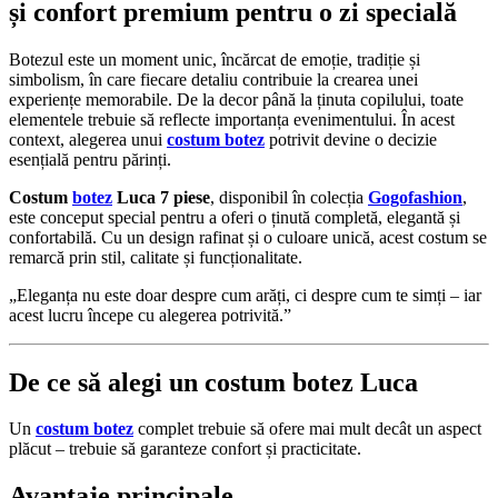
și confort premium pentru o zi specială
Botezul este un moment unic, încărcat de emoție, tradiție și
simbolism, în care fiecare detaliu contribuie la crearea unei
experiențe memorabile. De la decor până la ținuta copilului, toate
elementele trebuie să reflecte importanța evenimentului. În acest
context, alegerea unui
costum botez
potrivit devine o decizie
esențială pentru părinți.
Costum
botez
Luca 7 piese
, disponibil în colecția
Gogofashion
,
este conceput special pentru a oferi o ținută completă, elegantă și
confortabilă. Cu un design rafinat și o culoare unică, acest costum se
remarcă prin stil, calitate și funcționalitate.
„Eleganța nu este doar despre cum arăți, ci despre cum te simți – iar
acest lucru începe cu alegerea potrivită.”
De ce să alegi un costum botez Luca
Un
costum botez
complet trebuie să ofere mai mult decât un aspect
plăcut – trebuie să garanteze confort și practicitate.
Avantaje principale