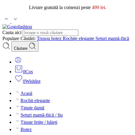
Livrare gratuită la comenzi peste
499 lei.
Cauta aici
Populare Căutări:
Trusou botez
Rochițe elegante
Seturi mamă-fiică
Căutare
0
Cos
0
Wishlist
Acasă
Rochii elegante
Ținute damă
Seturi mamă-fiică / fiu
Ținute fetițe / băieți
Botez