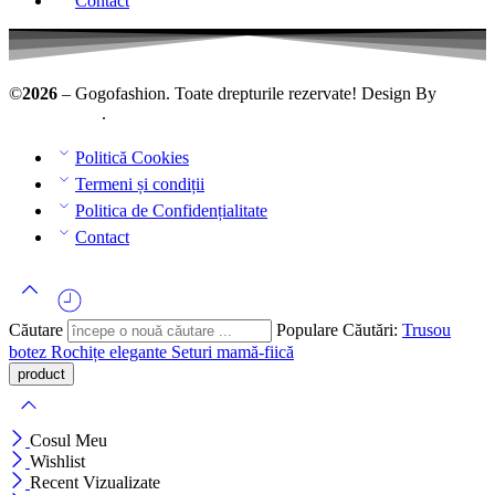
Contact
©
2026
– Gogofashion. Toate drepturile rezervate! Design By
AllmaDesign
.
Politică Cookies
Termeni și condiții
Politica de Confidențialitate
Contact
Căutare
Populare Căutări:
Trusou
botez
Rochițe elegante
Seturi mamă-fiică
Cosul Meu
Wishlist
Recent Vizualizate