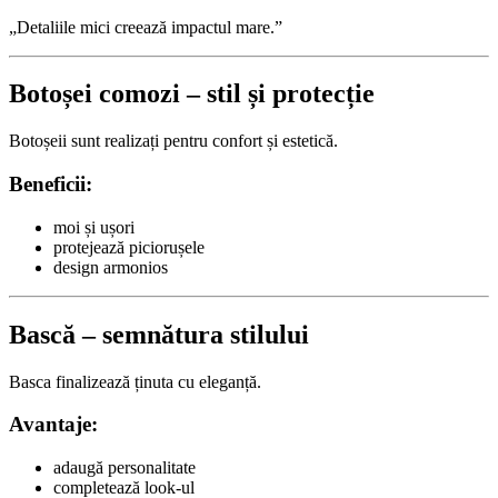
„Detaliile mici creează impactul mare.”
Botoșei comozi – stil și protecție
Botoșeii sunt realizați pentru confort și estetică.
Beneficii:
moi și ușori
protejează piciorușele
design armonios
Bască – semnătura stilului
Basca finalizează ținuta cu eleganță.
Avantaje:
adaugă personalitate
completează look-ul