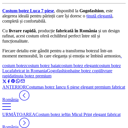
Costum botez Luca 7 piese
, disponibil la
Gogofashion
, este
alegerea ideală pentru părinții care își doresc o
ținută elegantă
,
completă și confortabilă.
Cu
livrare rapidă
, producție
fabricată în România
și un design
rafinat, acest costum oferă echilibrul perfect între stil și
funcționalitate.
Fiecare detaliu este gândit pentru a transforma botezul într-un
moment memorabil, în care eleganța și emoția se îmbină armonios
.
costum botez
costum botez baiat
costum botez elegant
costum botez
Luca
fabricat in Romania
Gogofashion
haine botez copii
livrare
rapida
tinuta botez premium
ANTERIOR
Costumas botez Iancu 6 piese elegant premium fabricat
România
URMĂTOAREA
Costum botez ieftin Micul Prinț elegant fabricat
România