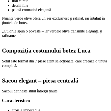
linii curate
detalii fine
paletă cromatică elegantă
Nuanța verde olive oferă un aer exclusivist și rafinat, rar întâlnit în
ținutele de botez.
„Culorile spun o poveste – iar verdele olive transmite eleganță și
rafinament.”
Compoziția costumului botez Luca
Setul este format din 7 piese atent selecționate, care creează o ținută
completă.
Sacou elegant – piesa centrală
Sacoul definește stilul întregii ținute.
Caracteristici:
croială impecabilă