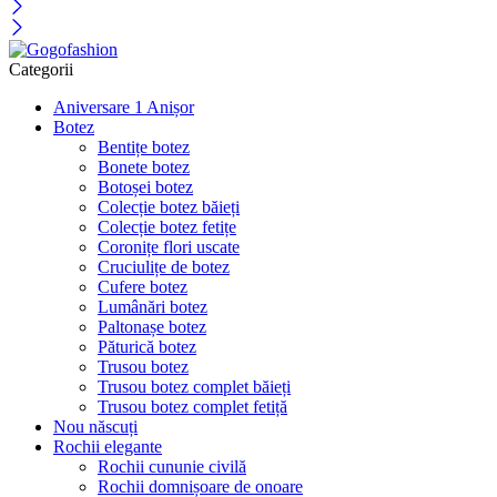
Categorii
Aniversare 1 Anișor
Botez
Bentițe botez
Bonete botez
Botoșei botez
Colecție botez băieți
Colecție botez fetițe
Coronițe flori uscate
Cruciulițe de botez
Cufere botez
Lumânări botez
Paltonașe botez
Păturică botez
Trusou botez
Trusou botez complet băieți
Trusou botez complet fetiță
Nou născuți
Rochii elegante
Rochii cununie civilă
Rochii domnișoare de onoare