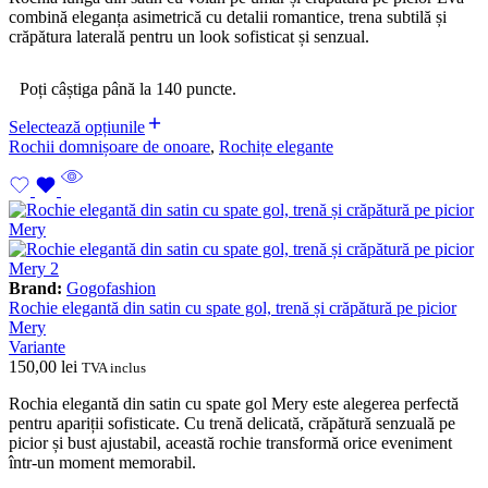
combină eleganța asimetrică cu detalii romantice, trena subtilă și
crăpătura laterală pentru un look sofisticat și senzual.
Poți câștiga până la 140 puncte.
Selectează opțiunile
Rochii domnișoare de onoare
,
Rochițe elegante
Brand:
Gogofashion
Rochie elegantă din satin cu spate gol, trenă și crăpătură pe picior
Mery
Variante
150,00
lei
TVA inclus
Rochia elegantă din satin cu spate gol Mery este alegerea perfectă
pentru apariții sofisticate. Cu trenă delicată, crăpătură senzuală pe
picior și bust ajustabil, această rochie transformă orice eveniment
într-un moment memorabil.