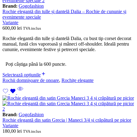
Brand:
Gogofashion
Rochie elegantă din tulle și dantelă Dalia – Rochie de cununie și
evenimente speciale
Variante
600,00
lei
TVA inclus
Rochie elegantă din tulle și dantelă Dalia, cu bust tip corset decorat
manual, fustă clos vaporoasă și mâneci off-shoulder. Ideală pentru
cununie, evenimente festive și petreceri speciale.
Poți câștiga până la 600 puncte.
Selectează opțiunile
Rochii domnișoare de onoare
,
Rochițe elegante
Brand:
Gogofashion
Rochie elegantă din satin Grecia | Maneci 3/4 și crăpătură pe picior
Variante
180,00
lei
TVA inclus