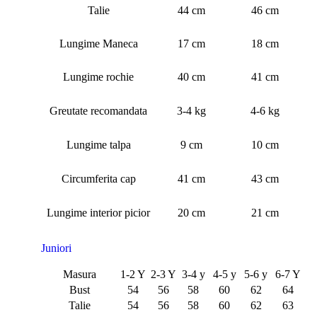
Talie
44 cm
46 cm
Lungime Maneca
17 cm
18 cm
Lungime rochie
40 cm
41 cm
Greutate recomandata
3-4 kg
4-6 kg
Lungime talpa
9 cm
10 cm
Circumferita cap
41 cm
43 cm
Lungime interior picior
20 cm
21 cm
Juniori
Masura
1-2 Y
2-3 Y
3-4 y
4-5 y
5-6 y
6-7 Y
Bust
54
56
58
60
62
64
Talie
54
56
58
60
62
63