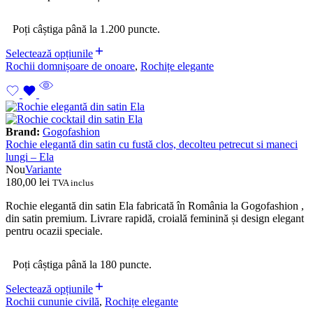
Poți câștiga până la 1.200 puncte.
Selectează opțiunile
Rochii domnișoare de onoare
,
Rochițe elegante
Brand:
Gogofashion
Rochie elegantă din satin cu fustă clos, decolteu petrecut si maneci
lungi – Ela
Nou
Variante
180,00
lei
TVA inclus
Rochie elegantă din satin Ela fabricată în România la Gogofashion ,
din satin premium. Livrare rapidă, croială feminină și design elegant
pentru ocazii speciale.
Poți câștiga până la 180 puncte.
Selectează opțiunile
Rochii cununie civilă
,
Rochițe elegante