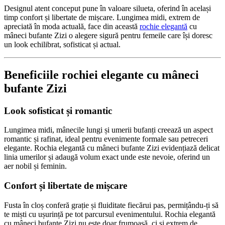
Designul atent conceput pune în valoare silueta, oferind în același
timp confort și libertate de mișcare. Lungimea midi, extrem de
apreciată în moda actuală, face din această
rochie elegantă
cu
mâneci bufante Zizi o alegere sigură pentru femeile care își doresc
un look echilibrat, sofisticat și actual.
Beneficiile rochiei elegante cu mâneci
bufante Zizi
Look sofisticat și romantic
Lungimea midi, mânecile lungi și umerii bufanți creează un aspect
romantic și rafinat, ideal pentru evenimente formale sau petreceri
elegante. Rochia elegantă cu mâneci bufante Zizi evidențiază delicat
linia umerilor și adaugă volum exact unde este nevoie, oferind un
aer nobil și feminin.
Confort și libertate de mișcare
Fusta în cloș conferă grație și fluiditate fiecărui pas, permițându-ți să
te miști cu ușurință pe tot parcursul evenimentului. Rochia elegantă
cu mâneci bufante Zizi nu este doar frumoasă, ci și extrem de