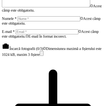
Acest
câmp este obligatoriu.
Numele
*
Acest câmp
este obligatoriu.
E-mail
*
Acest câmp
este obligatoriu.
E-mail în format incorect.
Încarcă fotografii (
0
/3)
Dimensiunea maximă a fișierului este
1024 kB, maxim 3 fișiere