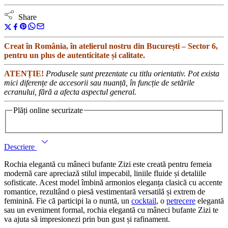
Share
Creat în România, în atelierul nostru din București – Sector 6,
pentru un plus de autenticitate și calitate.
ATENȚIE!
Produsele sunt prezentate cu titlu orientativ. Pot exista
mici diferențe de accesorii sau nuanță, în funcție de setările
ecranului, fără a afecta aspectul general.
Plăți online securizate
Descriere
Rochia elegantă cu mâneci bufante Zizi este creată pentru femeia
modernă care apreciază stilul impecabil, liniile fluide și detaliile
sofisticate. Acest model îmbină armonios eleganța clasică cu accente
romantice, rezultând o piesă vestimentară versatilă și extrem de
feminină. Fie că participi la o nuntă, un
cocktail
, o
petrecere
elegantă
sau un eveniment formal, rochia elegantă cu mâneci bufante Zizi te
va ajuta să impresionezi prin bun gust și rafinament.