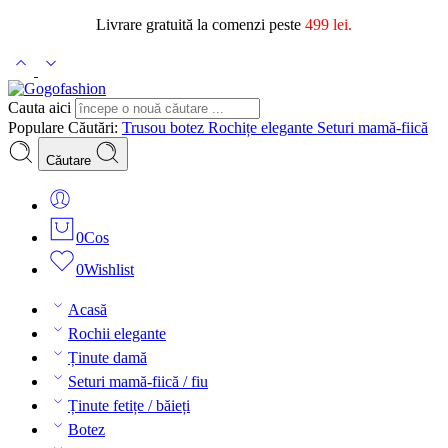
Livrare gratuită la comenzi peste
499 lei.
Cauta aici
Populare Căutări:
Trusou botez
Rochițe elegante
Seturi mamă-fiică
Căutare
0
Cos
0
Wishlist
Acasă
Rochii elegante
Ținute damă
Seturi mamă-fiică / fiu
Ținute fetițe / băieți
Botez