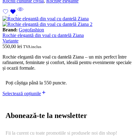
Rochii cununie civilă
,
Rochițe elegante
Brand:
Gogofashion
Rochie elegantă din voal cu dantelă Ziana
Variante
550,00
lei
TVA inclus
Rochie elegantă din voal cu dantelă Ziana – un mix perfect între
rafinament, feminitate și confort, ideală pentru evenimente speciale
și ocazii formale.
Poți câștiga până la 550 puncte.
Selectează opțiunile
Abonează-te la newsletter
Fii la curent cu toate promotiile si produsele noi din shop!