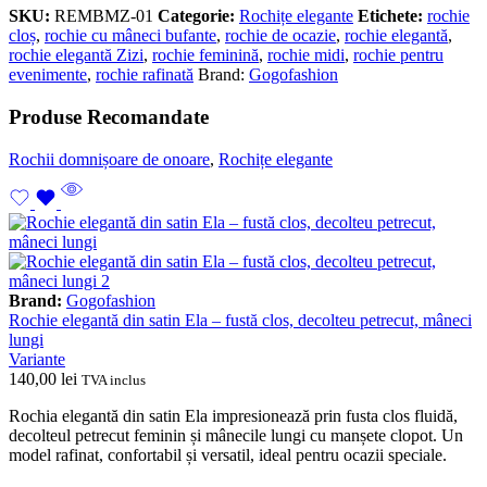
SKU:
REMBMZ-01
Categorie:
Rochițe elegante
Etichete:
rochie
cloș
,
rochie cu mâneci bufante
,
rochie de ocazie
,
rochie elegantă
,
rochie elegantă Zizi
,
rochie feminină
,
rochie midi
,
rochie pentru
evenimente
,
rochie rafinată
Brand:
Gogofashion
Produse Recomandate
Rochii domnișoare de onoare
,
Rochițe elegante
Brand:
Gogofashion
Rochie elegantă din satin Ela – fustă clos, decolteu petrecut, mâneci
lungi
Variante
140,00
lei
TVA inclus
Rochia elegantă din satin Ela impresionează prin fusta clos fluidă,
decolteul petrecut feminin și mânecile lungi cu manșete clopot. Un
model rafinat, confortabil și versatil, ideal pentru ocazii speciale.