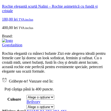
Rochie elegantă scurtă Nalini – Rochie asimetrică cu fundă și
cristale
180,00
lei
TVA inclus
400,00
lei
TVA inclus
Brand:
Gogofashion
Rochia elegantă cu mâneci bufante Zizi este alegerea ideală pentru
femeile care își doresc un look sofisticat, feminin și rafinat. Cu o
croială midi, umeri bufanți, fustă în cloș și detalii atent lucrate,
această rochie este perfectă pentru evenimente speciale, petreceri
elegante sau ocazii formale.
Grăbește-te! Vanzare end în:
Poți câștiga până la 400 puncte.
Culoare
Bej
Ivory