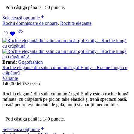
Poți câștiga până la 150 puncte.
Selectează opțiunile
Rochii domnișoare de onoare
,
Rochițe elegante
Brand:
Gogofashion
Rochie elegantă din satin cu un umăr gol Emily – Rochie lungă cu
crăpătură
Variante
140,00
lei
TVA inclus
Rochia elegantă din satin cu un umăr gol Emily este o rochie lungă,
rafinată, cu crăpătură pe picior, talie elastică și trenă spectaculoasă,
creată pentru evenimente de gală, nunți și apariții memorabile.
Poți câștiga până la 140 puncte.
Selectează opțiunile