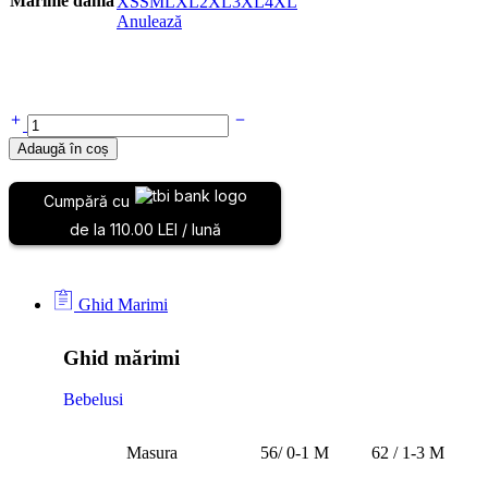
Mărime damă
XS
S
M
L
XL
2XL
3XL
4XL
Anulează
Adaugă în coș
Cumpără cu
de la 110.00 LEI / lună
Ghid Marimi
Ghid mărimi
Bebelusi
Masura
56/ 0-1 M
62 / 1-3 M