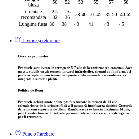
50
52
53
55
57
58
bluza
Greutate
22-
25-
28-40
31-45
35-50
40-65
recomandata
32
36
Lungime fusta
36
38
40
41
43
45
Livrare și returnare
Livrarea produselor
Produsele sunt
livrate în termen de 5-7 zile
de la confirmarea comenzii, dacă
nu este stabilit un alt termen. În cazul întârzierilor, clientul va fi informat și
poate accepta un nou termen sau poate anula comanda, cu rambursarea
integrală a sumelor plătite.
Politica de Retur
Produsele achiziționate online pot fi returnate
în termen de 14 zile
calendaristice
de la primire, fără a fi necesară justificarea deciziei. Costurile
de retur sunt suportate de client. Rambursarea se face în maximum
14 zile
,
prin transfer bancar. Produsele personalizate sau cele exceptate de lege nu
pot fi returnate.
Pune o întrebare