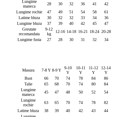
Lungime
28
30
32
36
41
42
maneca
Lungime rochie
47
49
51
54
58
61
Latime bluza
30
32
32
33
34
36
Lungime bluza
37
39
40
42
45
47
Greutate
9-12
12-16
14-18
16-21
18-24
20-28
recomandata
kg
Lungime fusta
27
28
30
31
32
34
9-10
10-11
11-12
12-14
Masura
7-8 Y
8-9 Y
Y
Y
Y
Y
Bust
66
70
74
78
84
86
Talie
65
68
70
74
80
84
Lungime
45
47
48
50
52
54
maneca
Lungime
63
65
70
74
78
82
rochie
Latime bluza
38
39
40
42
43
44
Lungime