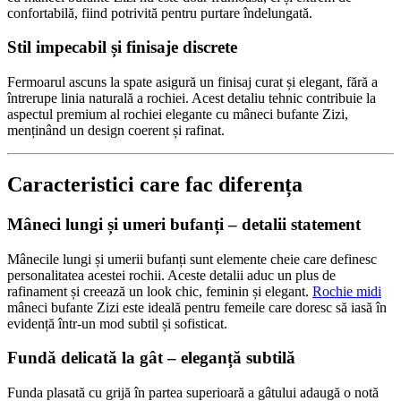
confortabilă, fiind potrivită pentru purtare îndelungată.
Stil impecabil și finisaje discrete
Fermoarul ascuns la spate asigură un finisaj curat și elegant, fără a
întrerupe linia naturală a rochiei. Acest detaliu tehnic contribuie la
aspectul premium al rochiei elegante cu mâneci bufante Zizi,
menținând un design coerent și rafinat.
Caracteristici care fac diferența
Mâneci lungi și umeri bufanți – detalii statement
Mânecile lungi și umerii bufanți sunt elemente cheie care definesc
personalitatea acestei rochii. Aceste detalii aduc un plus de
rafinament și creează un look chic, feminin și elegant.
Rochie midi
mâneci bufante Zizi este ideală pentru femeile care doresc să iasă în
evidență într-un mod subtil și sofisticat.
Fundă delicată la gât – eleganță subtilă
Funda plasată cu grijă în partea superioară a gâtului adaugă o notă