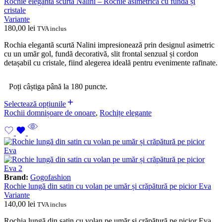
Rochie elegantă scurtă Nalini – Rochie asimetrică cu fundă și
cristale
Variante
180,00
lei
TVA inclus
Rochia elegantă scurtă Nalini impresionează prin designul asimetric
cu un umăr gol, fundă decorativă, slit frontal senzual și cordon
detașabil cu cristale, fiind alegerea ideală pentru evenimente rafinate.
Poți câștiga până la 180 puncte.
Selectează opțiunile
Rochii domnișoare de onoare
,
Rochițe elegante
Brand:
Gogofashion
Rochie lungă din satin cu volan pe umăr și crăpătură pe picior Eva
Variante
140,00
lei
TVA inclus
Rochia lungă din satin cu volan pe umăr și crăpătură pe picior Eva