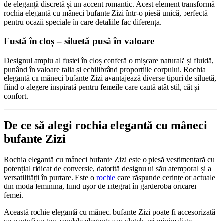
de eleganță discretă și un accent romantic. Acest element transformă
rochia elegantă cu mâneci bufante Zizi într-o piesă unică, perfectă
pentru ocazii speciale în care detaliile fac diferența.
Fustă în cloș – siluetă pusă în valoare
Designul amplu al fustei în cloș conferă o mișcare naturală și fluidă,
punând în valoare talia și echilibrând proporțiile corpului. Rochia
elegantă cu mâneci bufante Zizi avantajează diverse tipuri de siluetă,
fiind o alegere inspirată pentru femeile care caută atât stil, cât și
confort.
De ce să alegi rochia elegantă cu mâneci
bufante Zizi
Rochia elegantă cu mâneci bufante Zizi este o piesă vestimentară cu
potențial ridicat de conversie, datorită designului său atemporal și a
versatilității în purtare. Este o
rochie
care răspunde cerințelor actuale
din moda feminină, fiind ușor de integrat în garderoba oricărei
femei.
Această rochie elegantă cu mâneci bufante Zizi poate fi accesorizată
cu pantofi cu toc, sandale elegante sau clutch-uri minimaliste,