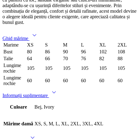
adaptându-se cu ușurință diferitelor stiluri și evenimente. Prin
combinația de eleganță, confort și detalii rafinate, acest model devine
o alegere ideală pentru cliente exigente, care apreciază calitatea și
bunul gust.
Ghid mărime
Marime
XS
S
M
L
XL
2XL
Bust
80
86
90
96
102
108
Talie
64
66
70
76
82
88
Lungime
105
105
105
105
105
105
rochie
Lungime
60
60
60
60
60
60
rochie
Informații suplimentare
Culoare
Bej, Ivory
Mărime damă
XS, S, M, L, XL, 2XL, 3XL, 4XL