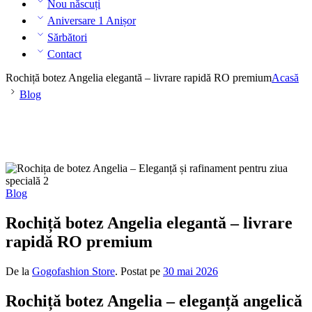
Nou născuți
Aniversare 1 Anișor
Sărbători
Contact
Rochiță botez Angelia elegantă – livrare rapidă RO premium
Acasă
Blog
Blog
Rochiță botez Angelia elegantă – livrare
rapidă RO premium
De la
Gogofashion Store
.
Postat pe
30 mai 2026
Rochiță botez Angelia – eleganță angelică