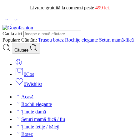
Livrare gratuită la comenzi peste
499 lei.
Cauta aici
Populare Căutări:
Trusou botez
Rochițe elegante
Seturi mamă-fiică
Căutare
0
Cos
0
Wishlist
Acasă
Rochii elegante
Ținute damă
Seturi mamă-fiică / fiu
Ținute fetițe / băieți
Botez