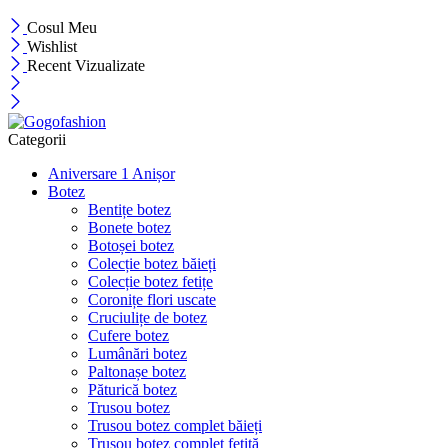
Cosul Meu
Wishlist
Recent Vizualizate
Categorii
Aniversare 1 Anișor
Botez
Bentițe botez
Bonete botez
Botoșei botez
Colecție botez băieți
Colecție botez fetițe
Coronițe flori uscate
Cruciulițe de botez
Cufere botez
Lumânări botez
Paltonașe botez
Păturică botez
Trusou botez
Trusou botez complet băieți
Trusou botez complet fetiță