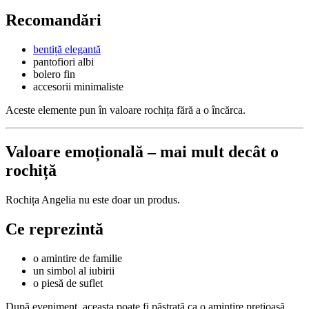
Recomandări
bentiță elegantă
pantofiori albi
bolero fin
accesorii minimaliste
Aceste elemente pun în valoare rochița fără a o încărca.
Valoare emoțională – mai mult decât o
rochiță
Rochița Angelia nu este doar un produs.
Ce reprezintă
o amintire de familie
un simbol al iubirii
o piesă de suflet
După eveniment, aceasta poate fi păstrată ca o amintire prețioasă.