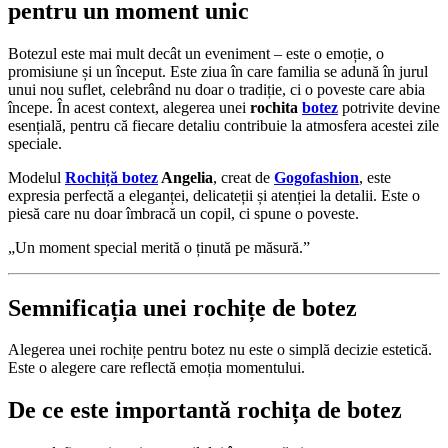
pentru un moment unic
Botezul este mai mult decât un eveniment – este o emoție, o
promisiune și un început. Este ziua în care familia se adună în jurul
unui nou suflet, celebrând nu doar o tradiție, ci o poveste care abia
începe. În acest context, alegerea unei
rochita
botez
potrivite devine
esențială, pentru că fiecare detaliu contribuie la atmosfera acestei zile
speciale.
Modelul
Rochiță botez
Angelia
, creat de
Gogofashion
, este
expresia perfectă a eleganței, delicateții și atenției la detalii. Este o
piesă care nu doar îmbracă un copil, ci spune o poveste.
„Un moment special merită o ținută pe măsură.”
Semnificația unei rochițe de botez
Alegerea unei rochițe pentru botez nu este o simplă decizie estetică.
Este o alegere care reflectă emoția momentului.
De ce este importantă rochița de botez