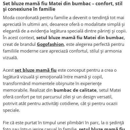
Set bluze mamă fiu Matei din bumbac – confort, stil
și conexiune în familie
Moda coordonată pentru familie a devenit o tendință tot mai
apreciată în ultimii ani, deoarece oferă o modalitate simplă și
elegantă de a evidenția legătura specială dintre părinți și copii.
În acest context,
setul bluze mamă fiu Matei din bumbac
,
creat de brandul
Gogofashion
, este alegerea perfectă pentru
familiile moderne care apreciază confortul, stilul și armonia
vizuală.
Acest
set bluze mamă fiu
este conceput pentru a crea o
legătură vizuală și emoțională între mamă și copil,
transformând momentele obișnuite în experiențe
memorabile. Realizat din
bumbac de calitate
, setul Matei
oferă confort pe tot parcursul zilei și un design versatil,
potrivit atât pentru activități cotidiene, cât și pentru ocazii
speciale.
Fie că este purtat în timpul unei plimbări în parc, la o ședință
foto sau într-o ieșire casual în familie,
setul bluze mamă fiu