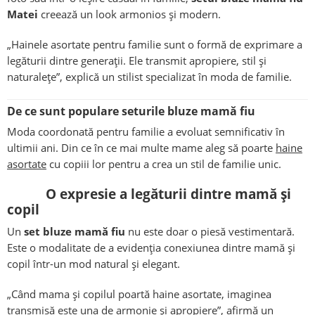
Matei
creează un look armonios și modern.
„Hainele asortate pentru familie sunt o formă de exprimare a
legăturii dintre generații. Ele transmit apropiere, stil și
naturalețe”, explică un stilist specializat în moda de familie.
De ce sunt populare seturile bluze mamă fiu
Moda coordonată pentru familie a evoluat semnificativ în
ultimii ani. Din ce în ce mai multe mame aleg să poarte
haine
asortate
cu copiii lor pentru a crea un stil de familie unic.
O expresie a legăturii dintre mamă și
copil
Un
set bluze mamă fiu
nu este doar o piesă vestimentară.
Este o modalitate de a evidenția conexiunea dintre mamă și
copil într-un mod natural și elegant.
„Când mama și copilul poartă haine asortate, imaginea
transmisă este una de armonie și apropiere”, afirmă un