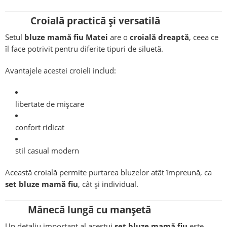
Croială practică și versatilă
Setul
bluze mamă fiu Matei
are o
croială dreaptă
, ceea ce
îl face potrivit pentru diferite tipuri de siluetă.
Avantajele acestei croieli includ:
libertate de mișcare
confort ridicat
stil casual modern
Această croială permite purtarea bluzelor atât împreună, ca
set bluze mamă fiu
, cât și individual.
Mânecă lungă cu manșetă
Un detaliu important al acestui
set bluze mamă fiu
este