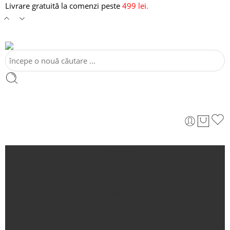
Livrare gratuită la comenzi peste
499 lei.
Acasă
Rochii elegante
Ținute damă
Seturi mamă-fiică / fiu
Ținute fetițe / băieți
Botez