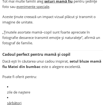
Tot mai multe familii aleg
seturi mamă fiu
pentru ședințe
foto sau
evenimente speciale
.
Aceste ținute creează un impact vizual plăcut și transmit o
imagine de unitate.
„Ținutele asortate mamă–copil sunt foarte apreciate în
fotografie deoarece transmit emoție și naturalețe”, afirmă un
fotograf de familie.
Cadoul perfect pentru mamă și copil
Dacă ești în căutarea unui cadou inspirat,
setul bluze mamă
fiu Matei din bumbac
este o alegere excelentă.
Poate fi oferit pentru:
zile de naștere
sărbători