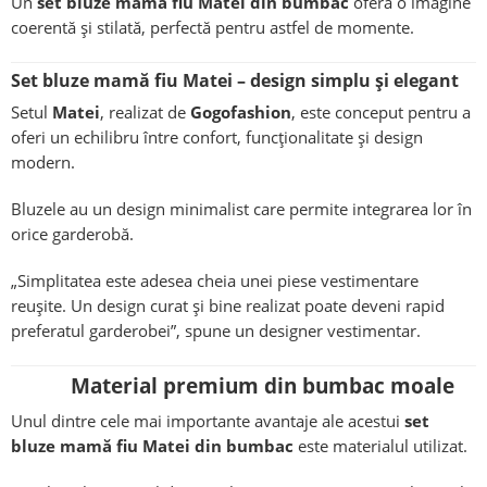
Un
set bluze mamă fiu Matei din bumbac
oferă o imagine
coerentă și stilată, perfectă pentru astfel de momente.
Set bluze mamă fiu Matei – design simplu și elegant
Setul
Matei
, realizat de
Gogofashion
, este conceput pentru a
oferi un echilibru între confort, funcționalitate și design
modern.
Bluzele au un design minimalist care permite integrarea lor în
orice garderobă.
„Simplitatea este adesea cheia unei piese vestimentare
reușite. Un design curat și bine realizat poate deveni rapid
preferatul garderobei”, spune un designer vestimentar.
Material premium din bumbac moale
Unul dintre cele mai importante avantaje ale acestui
set
bluze mamă fiu Matei din bumbac
este materialul utilizat.