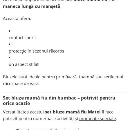
mâneca lungă cu manșetă
.
Aceasta oferă:
confort sporit
protecție în sezonul răcoros
un aspect stilat
Bluzele sunt ideale pentru primăvară, toamnă sau serile mai
răcoroase de vară.
Set bluze mamă fiu din bumbac – potrivit pentru
orice ocazie
Versatilitatea acestui
set bluze mamă fiu Matei
îl face
potrivit pentru numeroase activități și
momente speciale
.