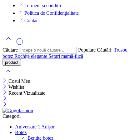
Termeni și condiții
Politica de Confidențialitate
Contact
Căutare
Populare Căutări:
Trusou
botez
Rochițe elegante
Seturi mamă-fiică
Cosul Meu
Wishlist
Recent Vizualizate
Categorii
Aniversare 1 Anișor
Botez
Bentițe botez