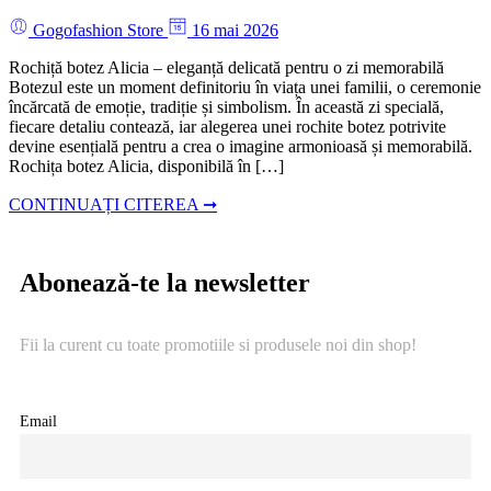
Gogofashion Store
16 mai 2026
Rochiță botez Alicia – eleganță delicată pentru o zi memorabilă
Botezul este un moment definitoriu în viața unei familii, o ceremonie
încărcată de emoție, tradiție și simbolism. În această zi specială,
fiecare detaliu contează, iar alegerea unei rochite botez potrivite
devine esențială pentru a crea o imagine armonioasă și memorabilă.
Rochița botez Alicia, disponibilă în […]
CONTINUAȚI CITEREA ➞
Abonează-te la newsletter
Fii la curent cu toate promotiile si produsele noi din shop!
Email