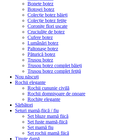
Bonete botez
Botoșei botez
Colecție botez băieți
Colecție botez fetițe
Coronițe flori uscate
Cruciulițe de botez
Cufere botez
Lumânări botez
Paltonașe botez
Păturică botez
Trusou botez
Trusou botez complet băieți
Trusou botez complet fetiță
Nou născuți
Rochii elegante
Rochii cununie civilă
Rochii domnișoare de onoare
Rochițe elegante
Sărbători
Seturi mamă-fiică / fiu
Set bluze mamă fiică
Set fuste mamă-fiică
Set mamă fiu
Set rochii mamă fiică
Ținute damă