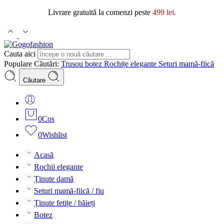
Livrare gratuită la comenzi peste
499 lei.
Cauta aici
Populare Căutări:
Trusou botez
Rochițe elegante
Seturi mamă-fiică
Căutare
0
Cos
0
Wishlist
Acasă
Rochii elegante
Ținute damă
Seturi mamă-fiică / fiu
Ținute fetițe / băieți
Botez