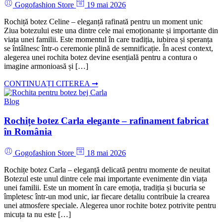
Gogofashion Store
19 mai 2026
Rochiță botez Celine – eleganță rafinată pentru un moment unic
Ziua botezului este una dintre cele mai emoționante și importante din
viața unei familii. Este momentul în care tradiția, iubirea și speranța
se întâlnesc într-o ceremonie plină de semnificație. În acest context,
alegerea unei rochita botez devine esențială pentru a contura o
imagine armonioasă și […]
CONTINUAȚI CITEREA ➞
Blog
Rochițe botez Carla elegante – rafinament fabricat
în România
Gogofashion Store
18 mai 2026
Rochițe botez Carla – eleganță delicată pentru momente de neuitat
Botezul este unul dintre cele mai importante evenimente din viața
unei familii. Este un moment în care emoția, tradiția și bucuria se
împletesc într-un mod unic, iar fiecare detaliu contribuie la crearea
unei atmosfere speciale. Alegerea unor rochite botez potrivite pentru
micuța ta nu este […]