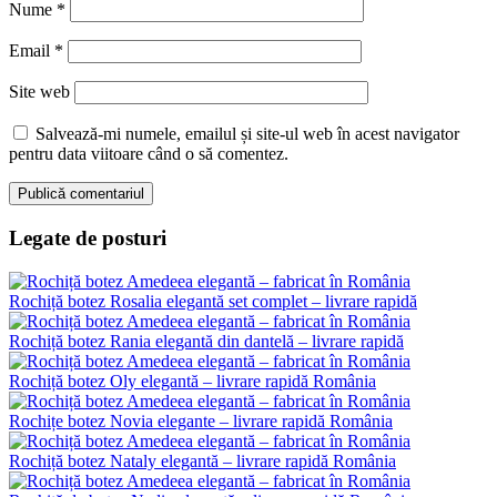
Nume
*
Email
*
Site web
Salvează-mi numele, emailul și site-ul web în acest navigator
pentru data viitoare când o să comentez.
Legate de posturi
Rochiță botez Rosalia elegantă set complet – livrare rapidă
Rochiță botez Rania elegantă din dantelă – livrare rapidă
Rochiță botez Oly elegantă – livrare rapidă România
Rochițe botez Novia elegante – livrare rapidă România
Rochiță botez Nataly elegantă – livrare rapidă România