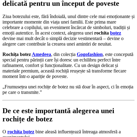
delicată pentru un început de poveste
Ziua botezului este, fără îndoială, unul dintre cele mai emoționante și
importante momente din viața unei familii. Este prima mare
celebrare a copilului, un eveniment încărcat de simboluri, tradiții și
emoții autentice. În acest context, alegerea unei
rochita
botez
devine mai mult decât o simplă decizie vestimentară – devine o
alegere care contribuie la crearea unei amintiri de neuitat.
Rochița botez
Amedeea
, din colecția
Gogofashion
, este concepută
special pentru părinții care își doresc un echilibru perfect între
rafinament, confort și funcționalitate. Cu un design delicat și
materiale premium, această rochiță reușește să transforme fiecare
moment într-o apariție de poveste.
„Frumusețea unei rochițe de botez nu stă doar în aspect, ci în emoția
pe care o transmite.”
De ce este importantă alegerea unei
rochițe de botez
O
rochita botez
bine aleasă influențează întreaga atmosferă a