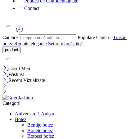
Politica de Confidențialitate
Contact
Căutare
Populare Căutări:
Trusou
botez
Rochițe elegante
Seturi mamă-fiică
Cosul Meu
Wishlist
Recent Vizualizate
Categorii
Aniversare 1 Anișor
Botez
Bentițe botez
Bonete botez
Botoșei botez