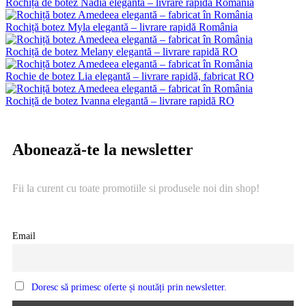
Rochiță de botez Nadia elegantă – livrare rapidă România
Rochiță botez Myla elegantă – livrare rapidă România
Rochiță de botez Melany elegantă – livrare rapidă RO
Rochie de botez Lia elegantă – livrare rapidă, fabricat RO
Rochiță de botez Ivanna elegantă – livrare rapidă RO
Abonează-te la newsletter
Fii la curent cu toate promotiile si produsele noi din shop!
Email
Doresc să primesc oferte și noutăți prin newsletter.