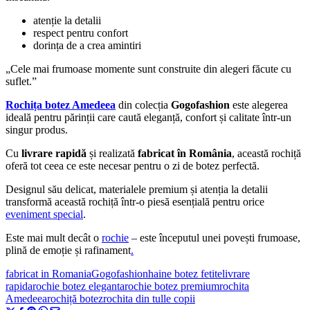
atenție la detalii
respect pentru confort
dorința de a crea amintiri
„Cele mai frumoase momente sunt construite din alegeri făcute cu
suflet.”
Rochița botez Amedeea
din colecția
Gogofashion
este alegerea
ideală pentru părinții care caută eleganță, confort și calitate într-un
singur produs.
Cu
livrare rapidă
și realizată
fabricat în România
, această rochiță
oferă tot ceea ce este necesar pentru o zi de botez perfectă.
Designul său delicat, materialele premium și atenția la detalii
transformă această rochiță într-o piesă esențială pentru orice
eveniment special
.
Este mai mult decât o
rochie
– este începutul unei povești frumoase,
plină de emoție și rafinament
.
fabricat in Romania
Gogofashion
haine botez fetite
livrare
rapida
rochie botez eleganta
rochie botez premium
rochita
Amedeea
rochiță botez
rochita din tulle copii