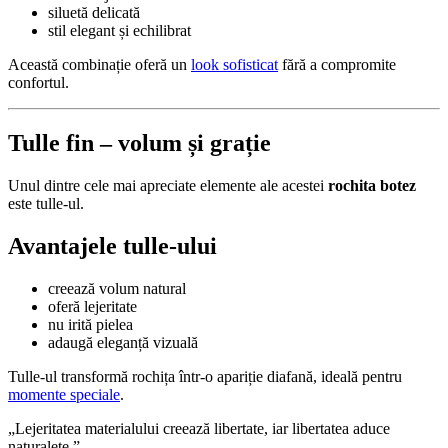
siluetă delicată
stil elegant și echilibrat
Această combinație oferă un
look sofisticat
fără a compromite
confortul.
Tulle fin – volum și grație
Unul dintre cele mai apreciate elemente ale acestei
rochita botez
este tulle-ul.
Avantajele tulle-ului
creează volum natural
oferă lejeritate
nu irită pielea
adaugă eleganță vizuală
Tulle-ul transformă rochița într-o apariție diafană, ideală pentru
momente speciale
.
„Lejeritatea materialului creează libertate, iar libertatea aduce
naturalețe.”