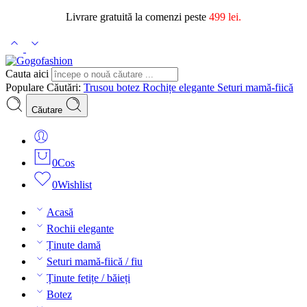
Livrare gratuită la comenzi peste
499 lei.
Cauta aici
Populare Căutări:
Trusou botez
Rochițe elegante
Seturi mamă-fiică
Căutare
0
Cos
0
Wishlist
Acasă
Rochii elegante
Ținute damă
Seturi mamă-fiică / fiu
Ținute fetițe / băieți
Botez