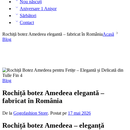
Nou născuți
Aniversare 1 Anișor
Sărbători
Contact
Rochiță botez Amedeea elegantă – fabricat în România
Acasă
Blog
Blog
Rochiță botez Amedeea elegantă –
fabricat în România
De la
Gogofashion Store
.
Postat pe
17 mai 2026
Rochiță botez Amedeea – eleganță