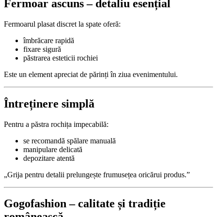
Fermoar ascuns – detaliu esențial
Fermoarul plasat discret la spate oferă:
îmbrăcare rapidă
fixare sigură
păstrarea esteticii rochiei
Este un element apreciat de părinți în ziua evenimentului.
Întreținere simplă
Pentru a păstra rochița impecabilă:
se recomandă spălare manuală
manipulare delicată
depozitare atentă
„Grija pentru detalii prelungește frumusețea oricărui produs.”
Gogofashion – calitate și tradiție
românească