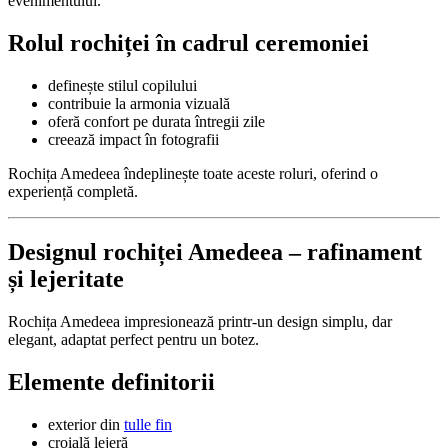
evenimentului.
Rolul rochiței în cadrul ceremoniei
definește stilul copilului
contribuie la armonia vizuală
oferă confort pe durata întregii zile
creează impact în fotografii
Rochița Amedeea îndeplinește toate aceste roluri, oferind o
experiență completă.
Designul rochiței Amedeea – rafinament
și lejeritate
Rochița Amedeea impresionează printr-un design simplu, dar
elegant, adaptat perfect pentru un botez.
Elemente definitorii
exterior din
tulle fin
croială lejeră