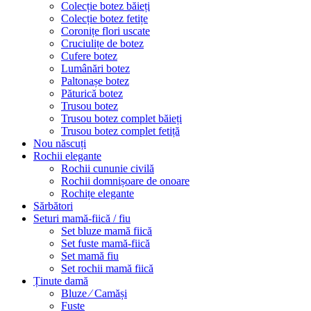
Colecție botez băieți
Colecție botez fetițe
Coronițe flori uscate
Cruciulițe de botez
Cufere botez
Lumânări botez
Paltonașe botez
Păturică botez
Trusou botez
Trusou botez complet băieți
Trusou botez complet fetiță
Nou născuți
Rochii elegante
Rochii cununie civilă
Rochii domnișoare de onoare
Rochițe elegante
Sărbători
Seturi mamă-fiică / fiu
Set bluze mamă fiică
Set fuste mamă-fiică
Set mamă fiu
Set rochii mamă fiică
Ținute damă
Bluze ⁄ Camăși
Fuste