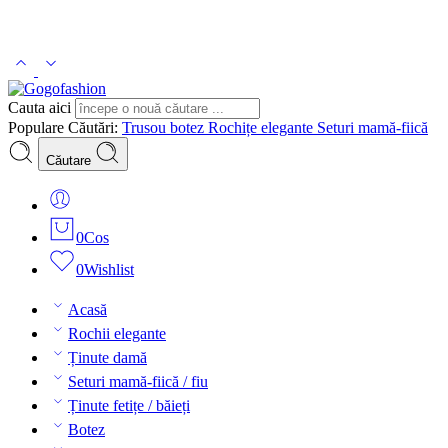
Cauta aici
Populare Căutări:
Trusou botez
Rochițe elegante
Seturi mamă-fiică
Căutare
0
Cos
0
Wishlist
Acasă
Rochii elegante
Ținute damă
Seturi mamă-fiică / fiu
Ținute fetițe / băieți
Botez