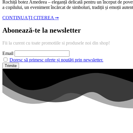
Rochiță botez Amedeea – eleganță delicată pentru un început de povest
a copilului, un eveniment încărcat de simboluri, tradiții și emoții aute
CONTINUAȚI CITEREA ➞
Abonează-te la newsletter
Fii la curent cu toate promotiile si produsele noi din shop!
Email
Doresc să primesc oferte și noutăți prin newsletter.