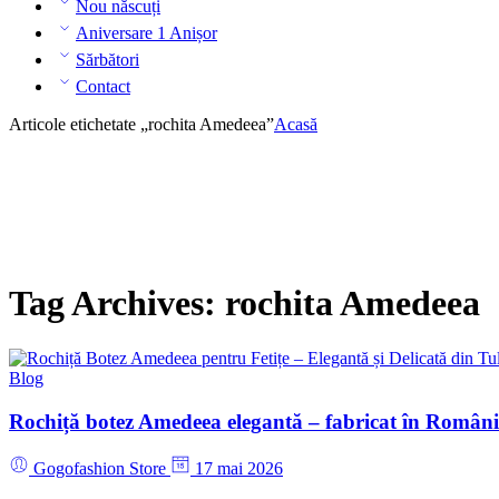
Nou născuți
Aniversare 1 Anișor
Sărbători
Contact
Articole etichetate „rochita Amedeea”
Acasă
Tag Archives:
rochita Amedeea
Blog
Rochiță botez Amedeea elegantă – fabricat în Român
Gogofashion Store
17 mai 2026