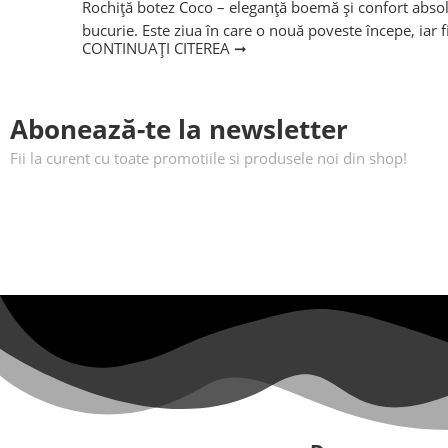
Rochiță botez Coco – eleganță boemă și confort absol
bucurie. Este ziua în care o nouă poveste începe, iar f
CONTINUAȚI CITEREA ➞
Abonează-te la newsletter
Fii la curent cu toate promotiile si produsele noi din shop!