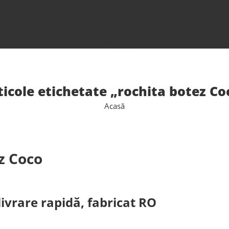
Nou născuți
Aniversare 1 Anișor
Sărbători
Contact
ticole etichetate „rochita botez Co
Acasă
z Coco
ivrare rapidă, fabricat RO