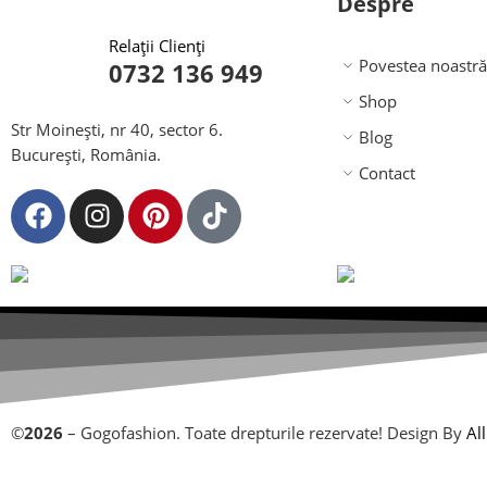
Despre
Relații Clienți
Povestea noastră
0732 136 949
Shop
Str Moinești, nr 40, sector 6.
Blog
București, România.
Contact
©
2026
– Gogofashion. Toate drepturile rezervate! Design By
Al