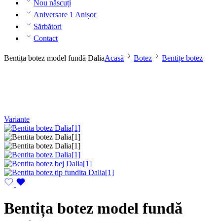
Nou născuți
Aniversare 1 Anișor
Sărbători
Contact
Bentița botez model fundă Dalia
Acasă
Botez
Bentițe botez
Variante
Bentița botez model fundă