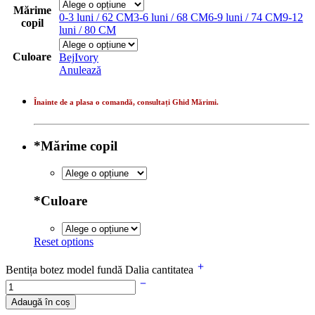
Mărime
0-3 luni / 62 CM
3-6 luni / 68 CM
6-9 luni / 74 CM
9-12
copil
luni / 80 CM
Culoare
Bej
Ivory
Anulează
Înainte de a plasa o comandă, consultați Ghid Mărimi.
*
Mărime copil
*
Culoare
Reset options
Bentița botez model fundă Dalia cantitatea
Adaugă în coș