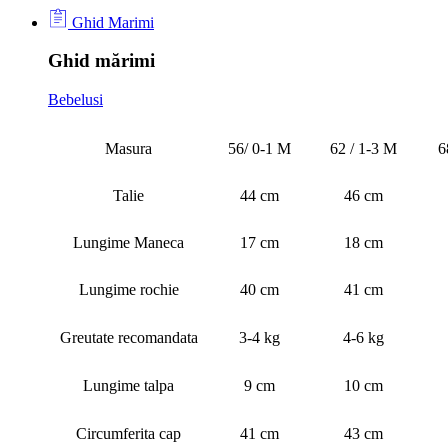
Ghid Marimi
Ghid mărimi
Bebelusi
Masura
56/ 0-1 M
62 / 1-3 M
6
Talie
44 cm
46 cm
Lungime Maneca
17 cm
18 cm
Lungime rochie
40 cm
41 cm
Greutate recomandata
3-4 kg
4-6 kg
Lungime talpa
9 cm
10 cm
Circumferita cap
41 cm
43 cm