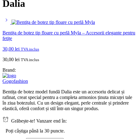
Dalia
Bentița de botez tip floare cu perlă Myla – Accesorii elegante pentru
fetițe
30,00
lei
TVA inclus
30,00
lei
TVA inclus
Brand:
Gogofashion
Bentița de botez model fundă Dalia este un accesoriu delicat și
rafinat, creat special pentru a completa armonios ținuta micuței tale
în ziua botezului. Cu un design elegant, perle centrale și prindere
elastică, oferă confort și stil într-un singur produs.
Grăbește-te! Vanzare end în:
Poți câștiga până la 30 puncte.