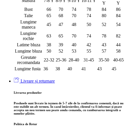
Masura
7-8 Y
8-9 Y
9-10 Y
10-11 Y
Y
Y
Bust
66
70
74
78
84
86
Talie
65
68
70
74
80
84
Lungime
45
47
48
50
52
54
maneca
Lungime
63
65
70
74
78
82
rochie
Latime bluza
38
39
40
42
43
44
Lungime bluza
50
52
53
55
57
58
Greutate
22-32
25-36
28-40
31-45
35-50
40-65
recomandata
Lungime fusta
36
38
40
41
43
45
Livrare și returnare
Livrarea produselor
Produsele sunt
livrate în termen de 5-7 zile
de la confirmarea comenzii, dacă nu
este stabilit un alt termen. În cazul întârzierilor, clientul va fi informat și poate
accepta un nou termen sau poate anula comanda, cu rambursarea integrală a
sumelor plătite.
Politica de Retur