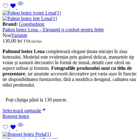
Brand:
Gogofashion
Palton botez Lena – Eleganță și confort pentru fetițe
Nou
Variante
130,00
lei
TVA inclus
Paltonul botez Lena
completează elegant ținuta micuței în ziua
botezului. Modelul este evidențiat prin gulerul delicat, manșetele tip
volan și nasturii decorativi în formă de inimă, detalii care oferă un
aspect rafinat și feminin.
Fotografiile produsului sunt cu titlu de
prezentare
, iar anumite accesorii decorative pot varia ușor în funcție
de disponibilitatea furnizorilor, fără a modifica designul, calitatea sau
stilul produsului.
Poți câștiga până la 130 puncte.
Selectează opțiunile
Botoșei botez