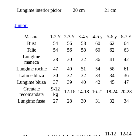
Lungime interior picior
20 cm
21 cm
Juniori
Masura
1-2 Y
2-3 Y
3-4 y
4-5 y
5-6 y
6-7 Y
Bust
54
56
58
60
62
64
Talie
54
56
58
60
62
63
Lungime
28
30
32
36
41
42
maneca
Lungime rochie
47
49
51
54
58
61
Latime bluza
30
32
32
33
34
36
Lungime bluza
37
39
40
42
45
47
Greutate
9-12
12-16
14-18
16-21
18-24
20-28
recomandata
kg
Lungime fusta
27
28
30
31
32
34
11-12
12-14