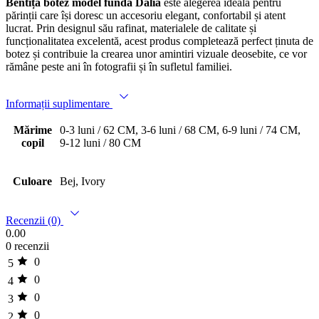
Bentița botez model fundă Dalia
este alegerea ideală pentru
părinții care își doresc un accesoriu elegant, confortabil și atent
lucrat. Prin designul său rafinat, materialele de calitate și
funcționalitatea excelentă, acest produs completează perfect ținuta de
botez și contribuie la crearea unor amintiri vizuale deosebite, ce vor
rămâne peste ani în fotografii și în sufletul familiei.
Informații suplimentare
Mărime
0-3 luni / 62 CM, 3-6 luni / 68 CM, 6-9 luni / 74 CM,
copil
9-12 luni / 80 CM
Culoare
Bej, Ivory
Recenzii (0)
0.00
0 recenzii
0
5
0
4
0
3
0
2