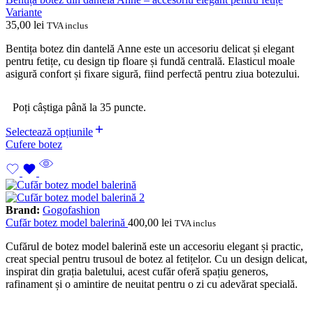
Variante
35,00
lei
TVA inclus
Bentița botez din dantelă Anne este un accesoriu delicat și elegant
pentru fetițe, cu design tip floare și fundă centrală. Elasticul moale
asigură confort și fixare sigură, fiind perfectă pentru ziua botezului.
Poți câștiga până la 35 puncte.
Selectează opțiunile
Cufere botez
Brand:
Gogofashion
Cufăr botez model balerină
400,00
lei
TVA inclus
Cufărul de botez model balerină este un accesoriu elegant și practic,
creat special pentru trusoul de botez al fetițelor. Cu un design delicat,
inspirat din grația baletului, acest cufăr oferă spațiu generos,
rafinament și o amintire de neuitat pentru o zi cu adevărat specială.