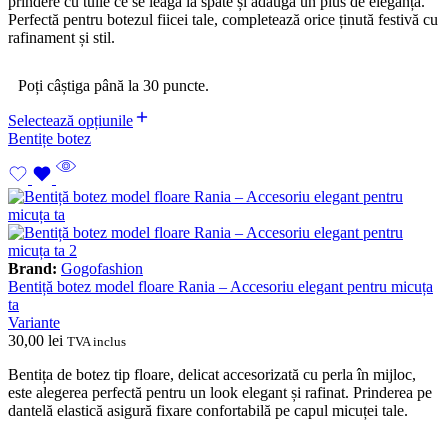
prindere cu tulle ce se leagă la spate și adaugă un plus de eleganță.
Perfectă pentru botezul fiicei tale, completează orice ținută festivă cu
rafinament și stil.
Poți câștiga până la 30 puncte.
Selectează opțiunile
Bentițe botez
Brand:
Gogofashion
Bentiță botez model floare Rania – Accesoriu elegant pentru micuța
ta
Variante
30,00
lei
TVA inclus
Bentița de botez tip floare, delicat accesorizată cu perla în mijloc,
este alegerea perfectă pentru un look elegant și rafinat. Prinderea pe
dantelă elastică asigură fixare confortabilă pe capul micuței tale.