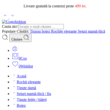
Livrare gratuită la comenzi peste
499 lei.
Cauta aici
Populare Căutări:
Trusou botez
Rochițe elegante
Seturi mamă-fiică
Căutare
0
Cos
0
Wishlist
Acasă
Rochii elegante
Ținute damă
Seturi mamă-fiică / fiu
Ținute fetițe / băieți
Botez