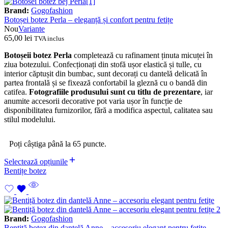
Brand:
Gogofashion
Botoșei botez Perla – eleganță și confort pentru fetițe
Nou
Variante
65,00
lei
TVA inclus
Botoșeii botez Perla
completează cu rafinament ținuta micuței în
ziua botezului. Confecționați din stofă ușor elastică și tulle, cu
interior căptușit din bumbac, sunt decorați cu dantelă delicată în
partea frontală și se fixează confortabil la gleznă cu o bandă din
catifea.
Fotografiile produsului sunt cu titlu de prezentare
, iar
anumite accesorii decorative pot varia ușor în funcție de
disponibilitatea furnizorilor, fără a modifica aspectul, calitatea sau
stilul modelului.
Poți câștiga până la 65 puncte.
Selectează opțiunile
Bentițe botez
Brand:
Gogofashion
Bentiță botez din dantelă Anne – accesoriu elegant pentru fetițe