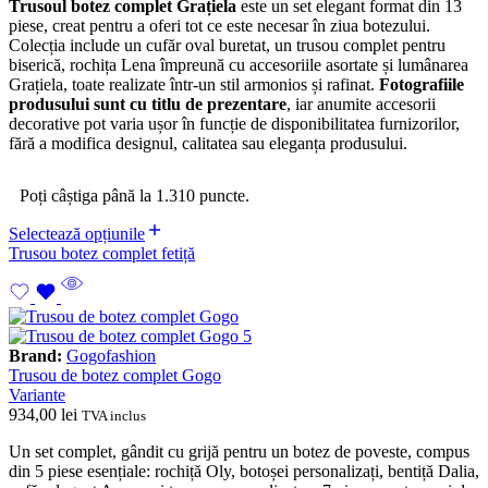
Trusoul botez complet Grațiela
este un set elegant format din 13
piese, creat pentru a oferi tot ce este necesar în ziua botezului.
Colecția include un cufăr oval buretat, un trusou complet pentru
biserică, rochița Lena împreună cu accesoriile asortate și lumânarea
Grațiela, toate realizate într-un stil armonios și rafinat.
Fotografiile
produsului sunt cu titlu de prezentare
, iar anumite accesorii
decorative pot varia ușor în funcție de disponibilitatea furnizorilor,
fără a modifica designul, calitatea sau eleganța produsului.
Poți câștiga până la 1.310 puncte.
Selectează opțiunile
Trusou botez complet fetiță
Brand:
Gogofashion
Trusou de botez complet Gogo
Variante
934,00
lei
TVA inclus
Un set complet, gândit cu grijă pentru un botez de poveste, compus
din 5 piese esențiale: rochiță Oly, botoșei personalizați, bentiță Dalia,