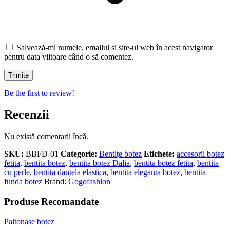
Salvează-mi numele, emailul și site-ul web în acest navigator
pentru data viitoare când o să comentez.
Be the first to review!
Recenzii
Nu există comentarii încă.
SKU:
BBFD-01
Categorie:
Bentițe botez
Etichete:
accesorii botez
fetita
,
bentita botez
,
bentita botez Dalia
,
bentita botez fetita
,
bentita
cu perle
,
bentita dantela elastica
,
bentita eleganta botez
,
bentita
funda botez
Brand:
Gogofashion
Produse Recomandate
Paltonașe botez