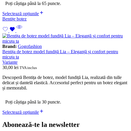
Poți câștiga până la 65 puncte.
Selectează opțiunile
Bentițe botez
Brand:
Gogofashion
Bentița de botez model fundiță Lia – Eleganță și confort pentru
micuța ta
Variante
30,00
lei
TVA inclus
Descoperă Bentița de botez, model fundiță Lia, realizată din tulle
delicat și dantelă elastică. Accesoriul perfect pentru un botez elegant
și memorabil.
Poți câștiga până la 30 puncte.
Selectează opțiunile
Abonează-te la newsletter