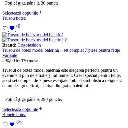
Poți câștiga până la 30 puncte.
Selectează opțiunile
Trusou botez
Brand:
Gogofashion
Trusou de botez model balerină – set complet 7 piese pentru fetițe
Variante
290,00
lei
TVA inclus
Trusoul de botez model balerină este alegerea perfectă pentru un
eveniment plin de emoție și rafinament. Creat special pentru fetițe,
acest set complet de 7 piese esențiale îmbină simbolistica religioasă
cu un design delicat, inspirat din grația baletului.
Poți câștiga până la 290 puncte.
Selectează opțiunile
Bonete botez