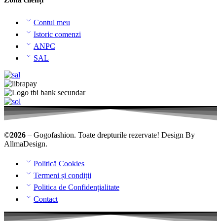
Contul meu
Istoric comenzi
ANPC
SAL
©
2026
– Gogofashion. Toate drepturile rezervate! Design By
AllmaDesign
.
Politică Cookies
Termeni și condiții
Politica de Confidențialitate
Contact