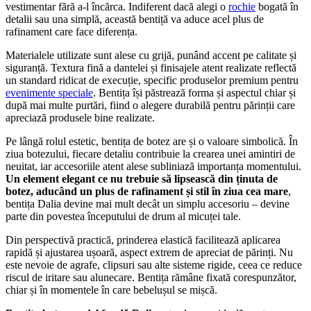
vestimentar fără a-l încărca. Indiferent dacă alegi o
rochie
bogată în
detalii sau una simplă, această bentiță va aduce acel plus de
rafinament care face diferența.
Materialele utilizate sunt alese cu grijă, punând accent pe calitate și
siguranță. Textura fină a dantelei și finisajele atent realizate reflectă
un standard ridicat de execuție, specific produselor premium pentru
evenimente speciale
. Bentița își păstrează forma și aspectul chiar și
după mai multe purtări, fiind o alegere durabilă pentru părinții care
apreciază produsele bine realizate.
Pe lângă rolul estetic, bentița de botez are și o valoare simbolică. În
ziua botezului, fiecare detaliu contribuie la crearea unei amintiri de
neuitat, iar accesoriile atent alese subliniază importanța momentului.
Un element elegant ce nu trebuie să lipsească din ținuta de
botez, aducând un plus de rafinament și stil în ziua cea mare
,
bentița Dalia devine mai mult decât un simplu accesoriu – devine
parte din povestea începutului de drum al micuței tale.
Din perspectivă practică, prinderea elastică facilitează aplicarea
rapidă și ajustarea ușoară, aspect extrem de apreciat de părinți. Nu
este nevoie de agrafe, clipsuri sau alte sisteme rigide, ceea ce reduce
riscul de iritare sau alunecare. Bentița rămâne fixată corespunzător,
chiar și în momentele în care bebelușul se mișcă.