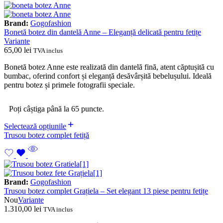
Brand:
Gogofashion
Bonetă botez din dantelă Anne – Eleganță delicată pentru fetițe
Variante
65,00
lei
TVA inclus
Bonetă botez Anne este realizată din dantelă fină, atent căptușită cu
bumbac, oferind confort și eleganță desăvârșită bebelușului. Ideală
pentru botez și primele fotografii speciale.
Poți câștiga până la 65 puncte.
Selectează opțiunile
Trusou botez complet fetiță
Brand:
Gogofashion
Trusou botez complet Grațiela – Set elegant 13 piese pentru fetițe
Nou
Variante
1.310,00
lei
TVA inclus