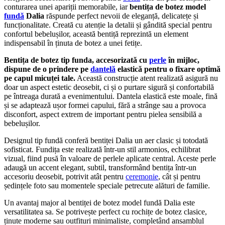
conturarea unei apariții memorabile, iar
bentița de botez model
fundă
Dalia
răspunde perfect nevoii de eleganță, delicatețe și
funcționalitate. Creată cu atenție la detalii și gândită special pentru
confortul bebelușilor, această bentiță reprezintă un element
indispensabil în ținuta de botez a unei fetițe.
Bentița de botez tip funda, accesorizată cu
perle
în mijloc,
dispune de o prindere pe
dantelă
elastică pentru o fixare optimă
pe capul micuței tale.
Această construcție atent realizată asigură nu
doar un aspect estetic deosebit, ci și o purtare sigură și confortabilă
pe întreaga durată a evenimentului. Dantela elastică este moale, fină
și se adaptează ușor formei capului, fără a strânge sau a provoca
disconfort, aspect extrem de important pentru pielea sensibilă a
bebelușilor.
Designul tip fundă conferă bentiței Dalia un aer clasic și totodată
sofisticat. Fundița este realizată într-un stil armonios, echilibrat
vizual, fiind pusă în valoare de perlele aplicate central. Aceste perle
adaugă un accent elegant, subtil, transformând bentița într-un
accesoriu deosebit, potrivit atât pentru
ceremonie
, cât și pentru
ședințele foto sau momentele speciale petrecute alături de familie.
Un avantaj major al bentiței de botez model fundă Dalia este
versatilitatea sa. Se potrivește perfect cu rochițe de botez clasice,
ținute moderne sau outfituri minimaliste, completând ansamblul