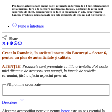
Produsele achiziționate online pot fi returnate
în termen de 14 zile calendaristice
de la primire, fără a fi necesară justificarea deciziei. Costurile de retur sunt
suportate de client. Rambursarea se face în maximum
14 zile
, prin transfer
bancar. Produsele personalizate sau cele exceptate de lege nu pot fi returnate.
Pune o întrebare
Share
Creat în România, în atelierul nostru din București – Sector 6,
pentru un plus de autenticitate și calitate.
ATENȚIE!
Produsele sunt prezentate cu titlu orientativ. Pot exista
mici diferențe de accesorii sau nuanță, în funcție de setările
ecranului, fără a afecta aspectul general.
Plăți online securizate
Descriere
Alegerea accesoriilor potrivite pentru
botez
este un pas esențial în