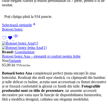
cufăr elegant Aurora și trusou personalizat cu 7 piese, pentru o zi de
neuitat.
Poți câștiga până la 934 puncte.
Selectează opțiunile
Botoșei botez
Brand:
Gogofashion
Botoșei botez Ana – eleganță și confort pentru fetițe
Nou
Variante
65,00
lei
TVA inclus
Botoșeii botez Ana
completează perfect ținuta micuței în ziua
botezului. Realizați din stofă ușor elastică, cu căptușeală din bumbac
și tulle delicat cu buline, aceștia sunt accesorizați cu fluturi decorativi
și se fixează confortabil la gleznă cu fundă din tulle.
Fotografiile
produsului sunt cu titlu de prezentare
, iar anumite accesorii
decorative pot varia ușor în funcție de disponibilitatea furnizorilor,
fără a modifica designul, calitatea sau eleganța modelului.