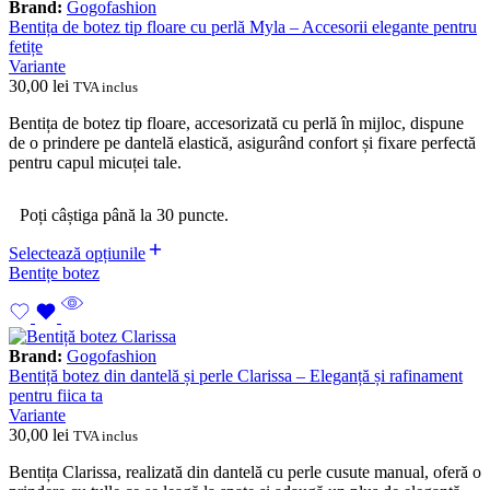
Brand:
Gogofashion
Bentița de botez tip floare cu perlă Myla – Accesorii elegante pentru
fetițe
Variante
30,00
lei
TVA inclus
Bentița de botez tip floare, accesorizată cu perlă în mijloc, dispune
de o prindere pe dantelă elastică, asigurând confort și fixare perfectă
pentru capul micuței tale.
Poți câștiga până la 30 puncte.
Selectează opțiunile
Bentițe botez
Brand:
Gogofashion
Bentiță botez din dantelă și perle Clarissa – Eleganță și rafinament
pentru fiica ta
Variante
30,00
lei
TVA inclus
Bentița Clarissa, realizată din dantelă cu perle cusute manual, oferă o