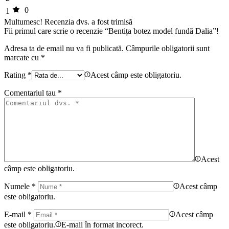
0
1
Multumesc!
Recenzia dvs. a fost trimisă
Fii primul care scrie o recenzie “Bentița botez model fundă Dalia”!
Adresa ta de email nu va fi publicată.
Câmpurile obligatorii sunt
marcate cu
*
Rating
*
Acest câmp este obligatoriu.
Comentariul tau
*
Acest
câmp este obligatoriu.
Numele
*
Acest câmp
este obligatoriu.
E-mail
*
Acest câmp
este obligatoriu.
E-mail în format incorect.