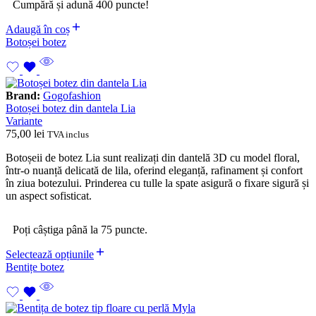
Cumpără și adună 400 puncte!
Adaugă în coș
Botoșei botez
Brand:
Gogofashion
Botoșei botez din dantela Lia
Variante
75,00
lei
TVA inclus
Botoșeii de botez Lia sunt realizați din dantelă 3D cu model floral,
într-o nuanță delicată de lila, oferind eleganță, rafinament și confort
în ziua botezului. Prinderea cu tulle la spate asigură o fixare sigură și
un aspect sofisticat.
Poți câștiga până la 75 puncte.
Selectează opțiunile
Bentițe botez